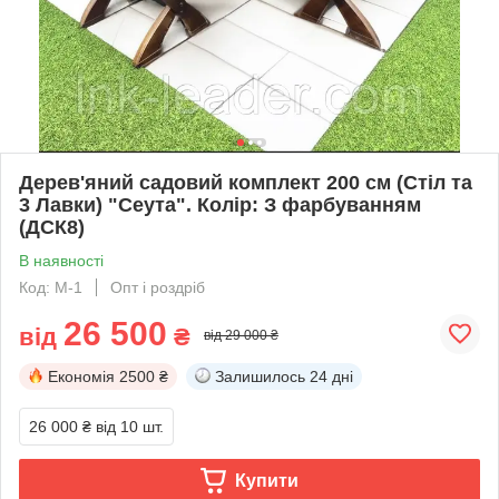
Дерев'яний садовий комплект 200 см (Стіл та
3 Лавки) "Сеута". Колір: З фарбуванням
(ДСК8)
В наявності
Код: M-1
Опт і роздріб
26 500
від
₴
від 29 000 ₴
Економія
2500 ₴
Залишилось
24 дні
26 000 ₴
від 10 шт.
Купити