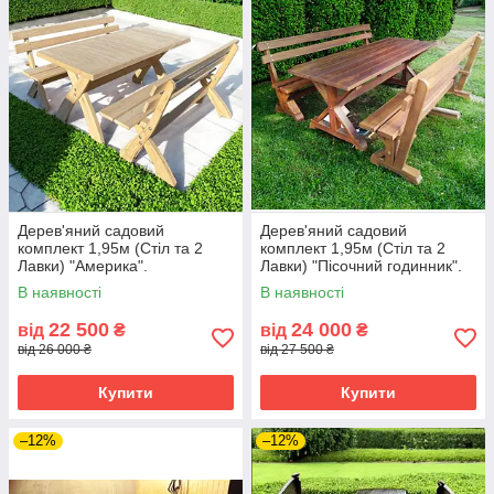
Дерев'яний садовий
Дерев'яний садовий
комплект 1,95м (Стіл та 2
комплект 1,95м (Стіл та 2
Лавки) "Америка".
Лавки) "Пісочний годинник".
Колір: Горіх
В наявності
В наявності
22 500
24 000
від
₴
від
₴
від 26 000 ₴
від 27 500 ₴
Купити
Купити
–12%
–12%