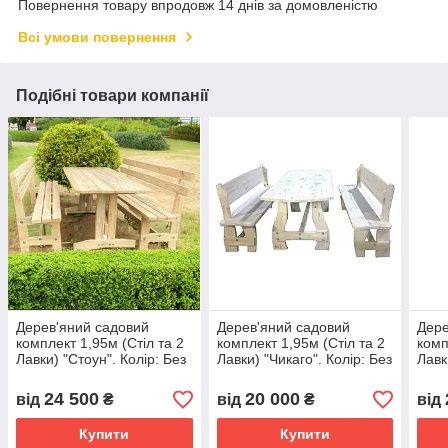
Повернення товару впродовж 14 днів за домовленістю
Всі умови повернення
Подібні товари компанії
Дерев'яний садовий
Дерев'яний садовий
Дере
комплект 1,95м (Стіл та 2
комплект 1,95м (Стіл та 2
комп
Лавки) "Стоун". Колір: Без
Лавки) "Чикаго". Колір: Без
Лавк
фарбування
фарбування
24 500
20 000
від
₴
від
₴
від
Купити
Купити