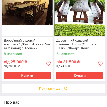
Дерев'яний садовий
Дерев'яний садовий
комплект 1,95м з Ясеня (Стіл
комплект 1,95м (Стіл та 2
та 2 Лавки) "Пісочний
Лавки) "Дакар". Колір:
годинник". Колір: Льняна олія
Палісандр
В наявності
В наявності
25 000
21 500
від
₴
від
₴
від 28 500 ₴
від 24 500 ₴
Купити
Купити
Показати ще
Про нас