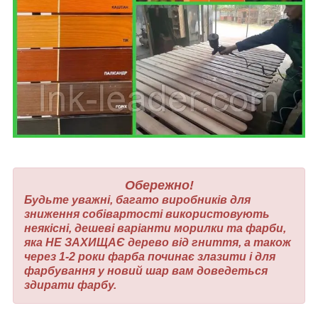
Обережно!
Будьте уважні, багато виробників для
зниження собівартості використовують
неякісні, дешеві варіанти морилки та фарби,
яка НЕ ЗАХИЩАЄ дерево від гниття, а також
через 1-2 роки фарба починає злазити і для
фарбування у новий шар вам доведеться
здирати фарбу.