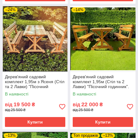
–24%
–14%
Дерев'яний садовий
Дерев'яний садовий
комплект 1,95м з Ясеня (Стіл
комплект 1,95м (Стіл та 2
та 2 Лавки) "Пісочний
Лавки) "Пісочний годинник".
годинник". Колір: Льняна олія
Колір: Сосна
В наявності
В наявності
19 500
22 000
від
₴
від
₴
від 25 500 ₴
від 25 500 ₴
Купити
Купити
–13%
Топ продажів
–13%