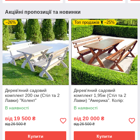
Акційні пропозиції та новинки
–26%
Топ продажів
–25%
Дерев'яний садовий
Дерев'яний садовий
комплект 200 см (Стіл та 2
комплект 1,95м (Стіл та 2
Лавки) "Колект"
Лавки) "Америка". Колір:
Палісандр
В наявності
В наявності
19 500
20 000
від
₴
від
₴
від 26 500 ₴
від 26 500 ₴
Купити
Купити