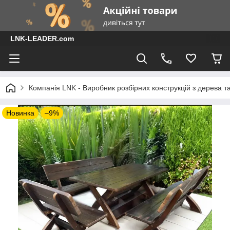
LNK-LEADER.com
Компанія LNK - Виробник розбірних конструкцій з дерева т
Новинка
–9%