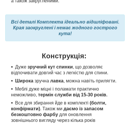
а також закругленими.
Всі деталі Комплекта ідеально відшліфовані.
Края заокруглені і немає жодного гострого
кута!
Конструкція:
Дуже
зручний кут спинки
, що дозволяє
відпочивати довгий час з легкістю для спини.
Широка
зручна
лавка
, можна навіть прилягти.
Меблі дуже міцні і поламати практично
неможливо,
термін служби від 15-30 років.
Все для збирання йде в комплекті
(болти,
конфірмати)
. Також ми
даємо із запасом
безкоштовно фарбу
для оновлення
зовнішнього вигляду через кілька років