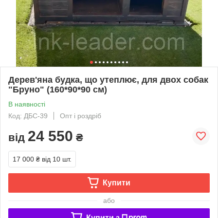
Дерев'яна будка, що утеплює, для двох собак
"Бруно" (160*90*90 см)
В наявності
Код: ДБС-39
Опт і роздріб
24 550
від
₴
17 000 ₴
від 10 шт.
Купити
або
Купити з