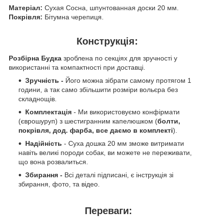
Матеріал:
Сухая Сосна, шпунтованная доски 20 мм.
Покрівля:
Бітумна черепиця.
Конструкція:
Розбірна Будка
зроблена по секціях для зручності у
використанні та компактності при доставці.
Зручність -
Його можна зібрати самому протягом 1
години, а так само збільшити розміри вольєра без
складнощів.
Комплектація
- Ми використовуємо конфірмати
(єврошуруп) з шестигранним капелюшком (
болти,
покрівля, дод. фарба, все даємо в комплекті
).
Надійність
- Суха дошка 20 мм зможе витримати
навіть великі породи собак, ви можете не переживати,
що вона розвалиться.
Збирання
-
Всі деталі підписані, є інструкція зі
збирання, фото, та відео.
Переваги: