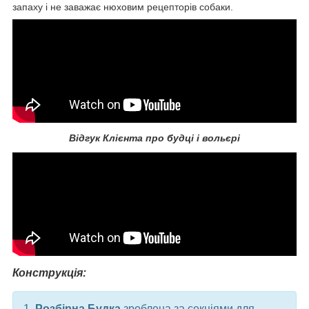
запаху і не заважає нюховим рецепторів собаки.
Відгук Клієнта про будці і вольєрі
Конструкція:
1.
Розбірна Будка
зроблена за секціями для