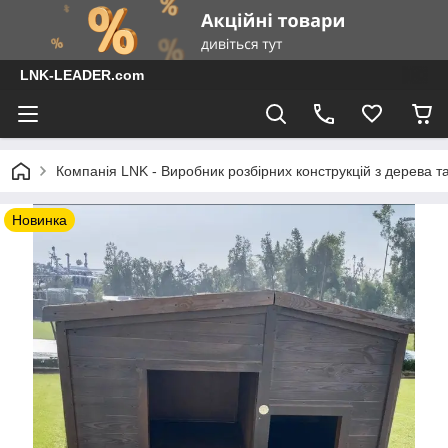
LNK-LEADER.com
Компанія LNK - Виробник розбірних конструкцій з дерева т
Новинка