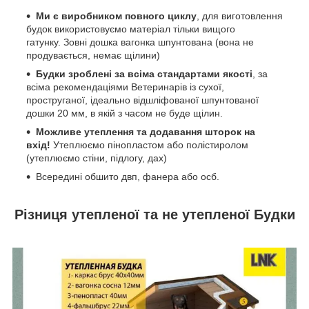
Ми є виробником повного циклу
, для виготовлення
будок використовуємо матеріал тільки вищого
гатунку. Зовні дошка вагонка шпунтована (вона не
продувається, немає щілини)
Будки зроблені за всіма стандартами якості
, за
всіма рекомендаціями Ветеринарів із сухої,
проструганої, ідеально відшліфованої шпунтованої
дошки 20 мм, в якій з часом не буде щілин.
Можливе утеплення та додавання шторок на
вхід!
Утеплюємо пінопластом або полістиролом
(утеплюємо стіни, підлогу, дах)
Всередині обшито двп, фанера або осб.
Різниця утепленої та не утепленої Будки