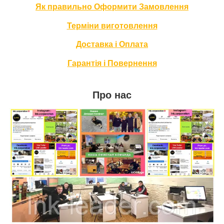
Як правильно Оформити За
мовлення
Терміни в
иготовлення
Доставка і Оплата
Гарантія і Повернення
Про нас