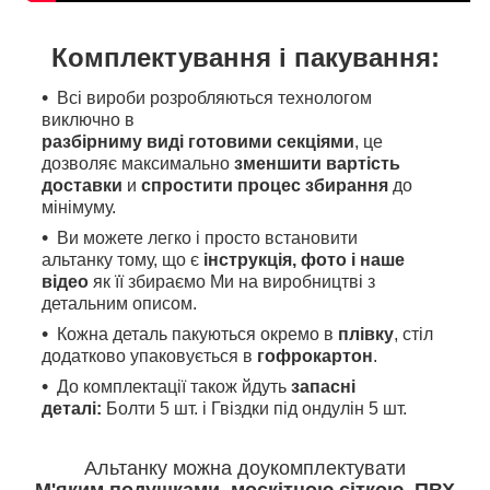
Комплектування і пакування:
Всі вироби розробляються технологом
виключно в
разбірниму виді готовими секціями
, це
дозволяє максимально
зменшити вартість
доставки
и
спростити процес збирання
до
мінімуму.
Ви можете легко і просто встановити
альтанку тому, що є
інструкція, фото і наше
відео
як її збираємо Ми на виробництві з
детальним описом.
Кожна деталь пакуються окремо в
плівку
, стіл
додатково упаковується в
гофрокартон
.
До комплектації також йдуть
запасні
деталі:
Болти 5 шт. і Гвіздки під ондулін 5 шт.
Альтанку можна доукомплектувати