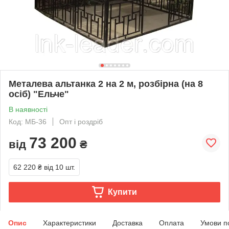
Металева альтанка 2 на 2 м, розбірна (на 8
осіб) "Ельче"
В наявності
Код: МБ-36
Опт і роздріб
73 200
від
₴
62 220 ₴
від 10 шт.
Купити
Опис
Характеристики
Доставка
Оплата
Умови п