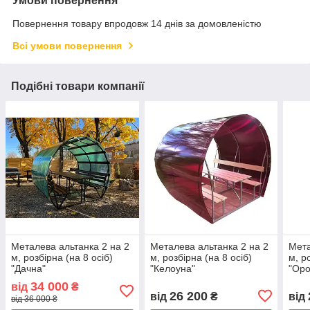
Умови повернення
Повернення товару впродовж 14 днів за домовленістю
Всі умови повернення
Подібні товари компанії
Металева альтанка 2 на 2
Металева альтанка 2 на 2
Мета
м, розбірна (на 8 осіб)
м, розбірна (на 8 осіб)
м, р
"Дачна"
"Келоуна"
"Оро
34 000
від
₴
26 200
від
₴
від
від 36 000 ₴