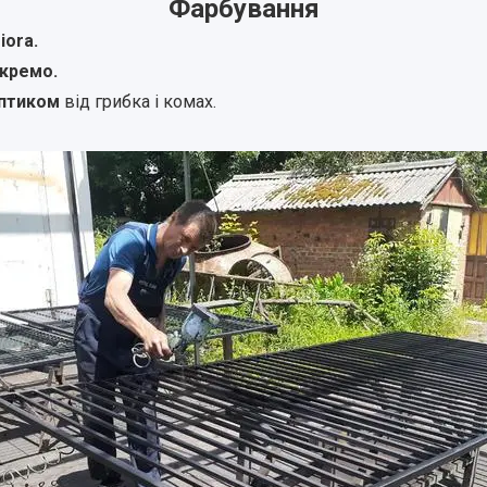
Фарбування
iora.
окремо.
птиком
від грибка і комах.