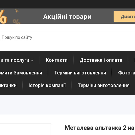
и та послуги
Контакти
Доставка і оплата
рмити Замовлення
Терміни виготовлення
Фотога
льтанки
Історія компанії
Терміни виготовлення
Металева альтанка 2 на 