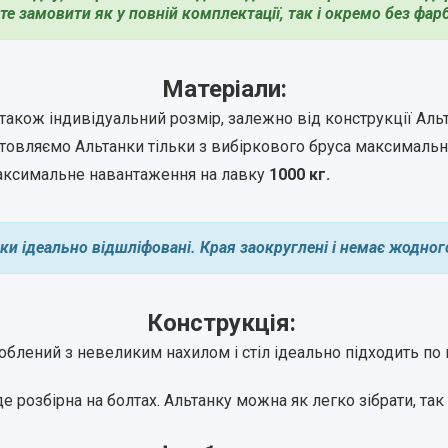
е замовити як у повній комплектації, так і окремо без фар
Матеріали:
також індивідуальний розмір, залежно від конструкції Аль
товляємо Альтанки тільки з вибіркового бруса максимально
ксимальне навантаження на лавку
1000 кг.
дки ідеально відшліфовані. Края заокруглені і немає жодног
Конструкція:
облений з невеликим нахилом і стіл ідеально підходить по 
 розбірна на болтах. Альтанку можна як легко зібрати, так 