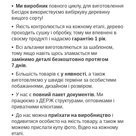
Ми виробник
повного циклу, для виготовлення
Бесідок використвуємо вибіркуву деревину
вищого сорту!
Якість контролюється на кожному етапі, дерево
проходить сушку і обробку, тому ми впевнені в
своєму продукті і надаємо
гарантію 1 рік
.
Всі альтанки виготовляються за шаблоном,
тому якщо навіть щось зламається ми
замінимо деталі безкоштовно протягом
7 днів
.
Більшість товарів є
у нявності
, а також
виготовляємо у швидкі терміни за особистими
побажаннями, дизайном і розміром.
У нас є
повний пакет документів.
Ми
працюємо з ДЕРЖ структурами, оптовиками і
приватними клієнтами.
До нас можна
приїхати на виробництво
і
подивитися особисто на якість товару, а також ми
можемо прислати купу фото, Відео на кожному
етапі.