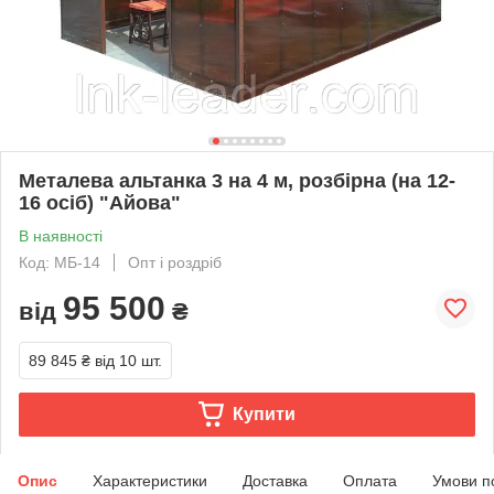
Металева альтанка 3 на 4 м, розбірна (на 12-
16 осіб) "Айова"
В наявності
Код: МБ-14
Опт і роздріб
95 500
від
₴
89 845 ₴
від 10 шт.
Купити
Опис
Характеристики
Доставка
Оплата
Умови п