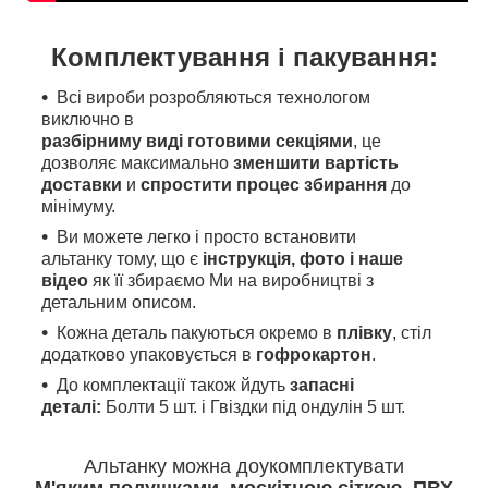
Комплектування і пакування:
Всі вироби розробляються технологом
виключно в
разбірниму виді готовими секціями
, це
дозволяє максимально
зменшити вартість
доставки
и
спростити процес збирання
до
мінімуму.
Ви можете легко і просто встановити
альтанку тому, що є
інструкція, фото і наше
відео
як її збираємо Ми на виробництві з
детальним описом.
Кожна деталь пакуються окремо в
плівку
, стіл
додатково упаковується в
гофрокартон
.
До комплектації також йдуть
запасні
деталі:
Болти 5 шт. і Гвіздки під ондулін 5 шт.
Альтанку можна доукомплектувати