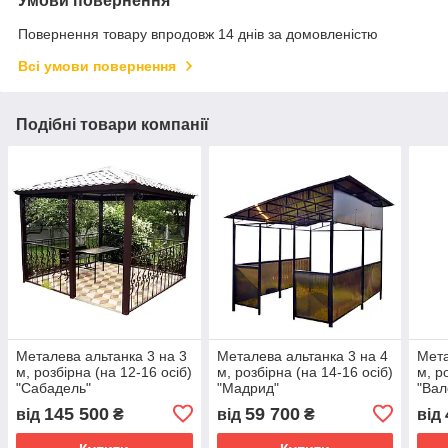
Умови повернення
Повернення товару впродовж 14 днів за домовленістю
Всі умови повернення
Подібні товари компанії
Металева альтанка 3 на 3
Металева альтанка 3 на 4
Мета
м, розбірна (на 12-16 осіб)
м, розбірна (на 14-16 осіб)
м, р
"Сабадель"
"Мадрид"
"Вал
145 500
59 700
від
₴
від
₴
від