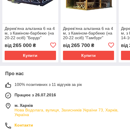
Дерев'яна альтанка 6 на 4
Дерев'яна альтанка 6 на 4
Дере
м, з Каміном-барбекю (на
м, з Каміном-барбекю (на
м, з
20-22 осіб) "Бордо"
20-22 осіб) "Гамбург"
14-1
265 000
265 700
від
₴
від
₴
від
Купити
Купити
Про нас
100% позитивних з 11 відгуків за рік
Працює з 26.07.2016
м. Харків
Нова Водолага, вулиця, Захисників України 73, Харків,
Україна
Контакти