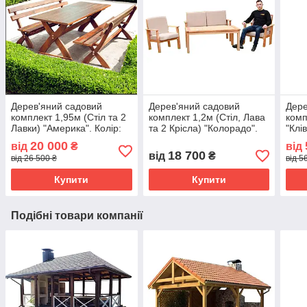
Дерев'яний садовий
Дерев'яний садовий
Дере
комплект 1,95м (Стіл та 2
комплект 1,2м (Стіл, Лава
комп
Лавки) "Америка". Колір:
та 2 Крісла) "Колорадо".
"Клі
Палісандр
Колір: Льняна олія
20 000
від
₴
від
18 700
від
₴
від 26 500 ₴
від 5
Купити
Купити
Подібні товари компанії