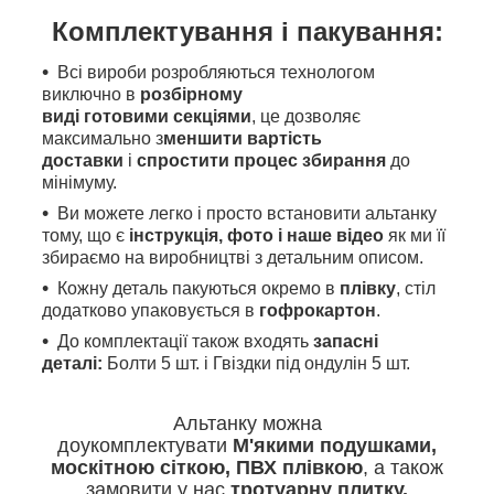
Комплектування і пакування:
Всі вироби розробляються технологом
виключно в
розбірному
виді готовими секціями
, це дозволяє
максимально з
меншити вартість
доставки
і
спростити процес збирання
до
мінімуму.
Ви можете легко і просто встановити альтанку
тому, що є
інструкція, фото і наше відео
як
ми
її
збираємо на виробництві з детальним описом.
Кожну деталь пакуються окремо в
плівку
, стіл
додатково упаковується в
гофрокартон
.
До комплектації також входять
запасні
деталі:
Болти 5 шт. і Гвіздки під ондулін 5 шт.
Альтанку можна
доукомплектувати
М'якими
подушками,
москітною сіткою, ПВХ плівкою
, а також
замовити у нас
тротуарну плитку.