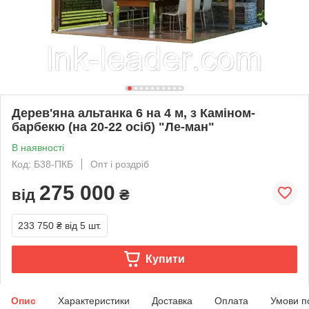
Дерев'яна альтанка 6 на 4 м, з Каміном-
барбекю (на 20-22 осіб) "Ле-ман"
В наявності
Код: Б38-ПКБ
Опт і роздріб
275 000
від
₴
233 750 ₴
від 5 шт.
Купити
Опис
Характеристики
Доставка
Оплата
Умови п