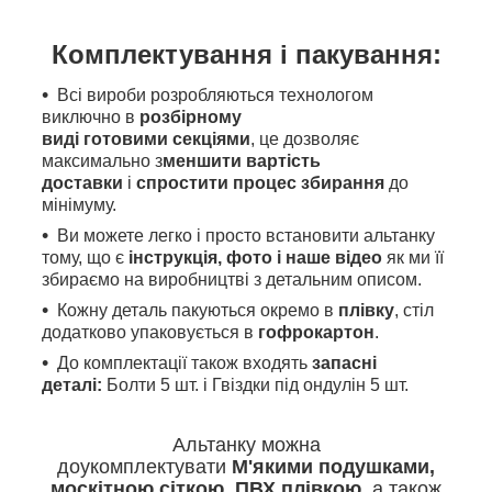
Комплектування і пакування:
Всі вироби розробляються технологом
виключно в
розбірному
виді готовими секціями
, це дозволяє
максимально з
меншити вартість
доставки
і
спростити процес збирання
до
мінімуму.
Ви можете легко і просто встановити альтанку
тому, що є
інструкція, фото і наше відео
як
ми
її
збираємо на виробництві з детальним описом.
Кожну деталь пакуються окремо в
плівку
, стіл
додатково упаковується в
гофрокартон
.
До комплектації також входять
запасні
деталі:
Болти 5 шт. і Гвіздки під ондулін 5 шт.
Альтанку можна
доукомплектувати
М'якими
подушками,
москітною сіткою, ПВХ плівкою
, а також