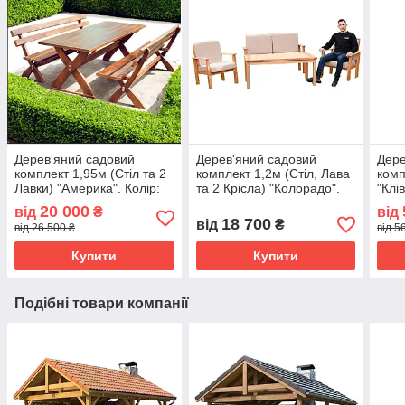
Дерев'яний садовий
Дерев'яний садовий
Дере
комплект 1,95м (Стіл та 2
комплект 1,2м (Стіл, Лава
комп
Лавки) "Америка". Колір:
та 2 Крісла) "Колорадо".
"Клі
Палісандр
Колір: Льняна олія
20 000
від
₴
від
18 700
від
₴
від 26 500 ₴
від 5
Купити
Купити
Подібні товари компанії