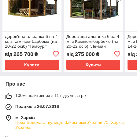
Дерев'яна альтанка 6 на 4
Дерев'яна альтанка 6 на 4
Дере
м, з Каміном-барбекю (на
м, з Каміном-барбекю (на
м, з
20-22 осіб) "Гамбург"
20-22 осіб) "Ле-ман"
14-1
265 700
275 000
від
₴
від
₴
від
Купити
Купити
Про нас
100% позитивних з 11 відгуків за рік
Працює з 26.07.2016
м. Харків
Нова Водолага, вулиця, Захисників України 73, Харків,
Україна