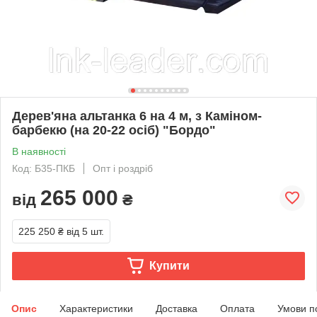
Дерев'яна альтанка 6 на 4 м, з Каміном-
барбекю (на 20-22 осіб) "Бордо"
В наявності
Код: Б35-ПКБ
Опт і роздріб
265 000
від
₴
225 250 ₴
від 5 шт.
Купити
Опис
Характеристики
Доставка
Оплата
Умови п