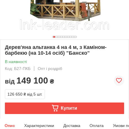
Дерев'яна альтанка 4 на 4 м, з Каміном-
барбекю (на 10-14 осіб) "Банско"
В наявності
Код: Б27-ПКБ
Опт і роздріб
149 100
від
₴
126 650 ₴
від 5 шт.
Купити
Опис
Характеристики
Доставка
Оплата
Умови п