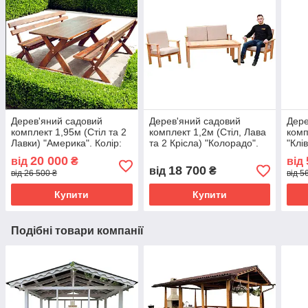
Дерев'яний садовий
Дерев'яний садовий
Дере
комплект 1,95м (Стіл та 2
комплект 1,2м (Стіл, Лава
комп
Лавки) "Америка". Колір:
та 2 Крісла) "Колорадо".
"Клі
Палісандр
Колір: Льняна олія
20 000
від
₴
від
18 700
від
₴
від 26 500 ₴
від 5
Купити
Купити
Подібні товари компанії