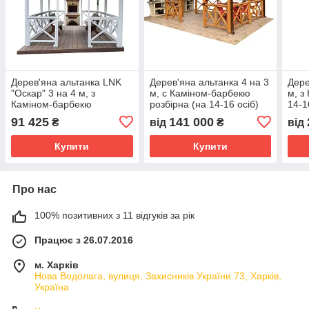
Дерев'яна альтанка LNK
Дерев'яна альтанка 4 на 3
Дере
"Оскар" 3 на 4 м, з
м, с Каміном-барбекю
м, з
Каміном-барбекю
розбірна (на 14-16 осіб)
14-1
розбірна (на 14-16 осіб)
"Гармонія"
91 425
141 000
₴
від
₴
від
(Б-К2)
Купити
Купити
Про нас
100% позитивних з 11 відгуків за рік
Працює з 26.07.2016
м. Харків
Нова Водолага, вулиця, Захисників України 73, Харків,
Україна