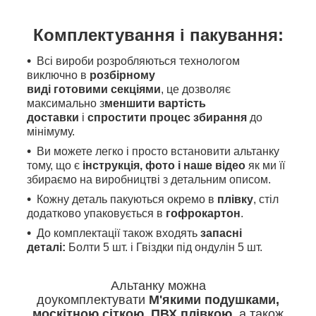
Комплектування і пакування:
Всі вироби розробляються технологом
виключно в
розбірному
виді готовими секціями
, це дозволяє
максимально з
меншити вартість
доставки
і
спростити процес збирання
до
мінімуму.
Ви можете легко і просто встановити альтанку
тому, що є
інструкція, фото і наше відео
як
ми
її
збираємо на виробництві з детальним описом.
Кожну деталь пакуються окремо в
плівку
, стіл
додатково упаковується в
гофрокартон
.
До комплектації також входять
запасні
деталі:
Болти 5 шт. і Гвіздки під ондулін 5 шт.
Альтанку можна
доукомплектувати
М'якими
подушками,
москітною сіткою, ПВХ плівкою
, а також