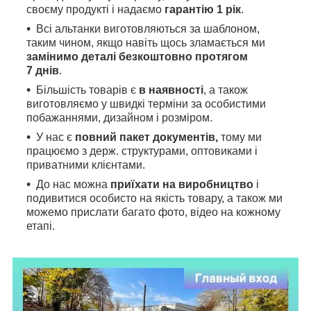
своєму продукті і надаємо
гарантію 1 рік
.
Всі альтанки виготовляються за шаблоном,
таким чином, якщо навіть щось зламається ми
замінимо деталі безкоштовно протягом
7 днів
.
Більшість товарів є
в наявності
, а також
виготовляємо у швидкі терміни за особистими
побажаннями, дизайном і розміром.
У нас є
повний пакет документів,
тому
ми
працюємо з держ. структурами, оптовиками і
приватними клієнтами.
До нас можна
приїхати на виробництво
і
подивитися особисто на якість товару, а також ми
можемо прислати багато фото, відео на кожному
етапі.