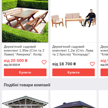
Дерев'яний садовий
Дерев'яний садовий
Дере
комплект 1,95м (Стіл та 2
комплект 1,2м (Стіл, Лава
комп
Лавки) "Америка". Колір:
та 2 Крісла) "Колорадо".
"Клі
Палісандр
Колір: Льняна олія
20 000
від
₴
від
18 700
від
₴
від 26 500 ₴
від 5
Купити
Купити
Подібні товари компанії