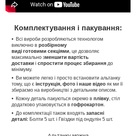
Комплектування і пакування:
Всі вироби розробляються технологом
виключно в
розбірному
виді готовими секціями
, це дозволяє
максимально з
меншити вартість
доставки
і
спростити процес збирання
до
мінімуму.
Ви можете легко і просто встановити альтанку
тому, що є
інструкція, фото і наше відео
як
ми
її
збираємо на виробництві з детальним описом.
Кожну деталь пакуються окремо в
плівку
, стіл
додатково упаковується в
гофрокартон
.
До комплектації також входять
запасні
деталі:
Болти 5 шт. і Гвіздки під ондулін 5 шт.
Альтанку можна