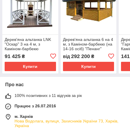
Дерев'яна альтанка LNK
Дерев'яна альтанка 6 на 4
Дере
"Оскар" 3 на 4 м, з
м, з Каміном-барбекю (на
"Гар
Каміном-барбекю
14-16 осіб) "Пенанг"
Кам
розбірна (на 14-16 осіб)
розб
91 425
292 200
141
₴
від
₴
(Б-К2)
(Б-К
Купити
Купити
Про нас
100% позитивних з 11 відгуків за рік
Працює з 26.07.2016
м. Харків
Нова Водолага, вулиця, Захисників України 73, Харків,
Україна