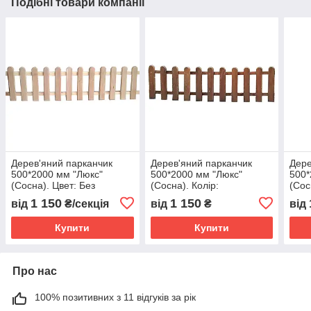
Подібні товари компанії
Дерев'яний парканчик
Дерев'яний парканчик
Дере
500*2000 мм "Люкс"
500*2000 мм "Люкс"
500*
(Сосна). Цвет: Без
(Сосна). Колір:
(Сос
покраски (от 5 секций)
Коричневий (від 5 секцій)
покр
1 150
1 150
від
₴/секція
від
₴
від
Купити
Купити
Про нас
100% позитивних з 11 відгуків за рік