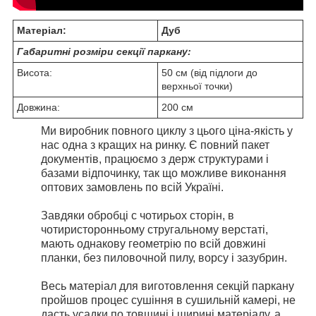
Матеріал:
Дуб
Габаритні розміри секції паркану:
Висота:
50 см (від підлоги до
верхньої точки)
Довжина:
200 см
Ми виробник повного циклу з цього ціна-якість у
нас одна з кращих на ринку. Є повний пакет
документів, працюємо з держ структурами і
базами відпочинку, так що можливе виконання
оптових замовлень по всій Україні.
Завдяки обробці c чотирьох сторін, в
чотиристоронньому стругальному верстаті,
мають однакову геометрію по всій довжині
планки, без пиловочной пилу, ворсу і зазубрин.
Весь матеріал для виготовлення секцій паркану
пройшов процес сушіння в сушильній камері, не
дасть усадки по товщині і ширині матеріалу, а