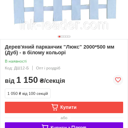
Дерев'яний парканчик "Люкс" 2000*500 мм
(Дуб) - в білому кольорі
В наявності
Код: ДШ12-Б
Опт і роздріб
1 150
від
₴/секція
1 050 ₴
від 100 секцій
Купити
або
Купити з