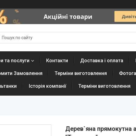
и та послуги
Контакти
Доставка і оплата
рмити Замовлення
Терміни виготовлення
Фотога
льтанки
Історія компанії
Терміни виготовлення
Дерев`яна прямокутна ал