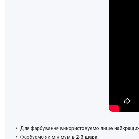
Для фарбування
використовуємо л
ише найкращих
Фарбуємо як мінімум в
2-3 шари
.