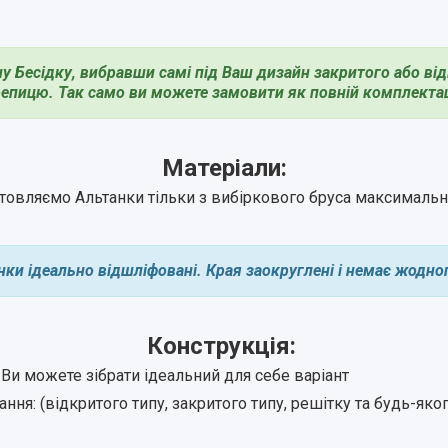
у Бесідку, вибравши самі під Ваш дизайн закритого або відк
епицю. Так само ви можете замовити як повній комплектації
Матеріали:
товляємо Альтанки тільки з вибіркового бруса максимально
анки ідеально відшліфовані. Края заокруглені і немає жодног
Конструкція:
і Ви можете зібрати ідеальний для себе варіант
ня: (відкритого типу, закритого типу, решітку та будь-яко