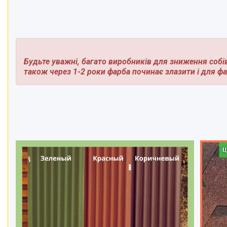
Будьте уважні, багато виробників для зниження собі
також через 1-2 роки фарба починає злазити і для ф