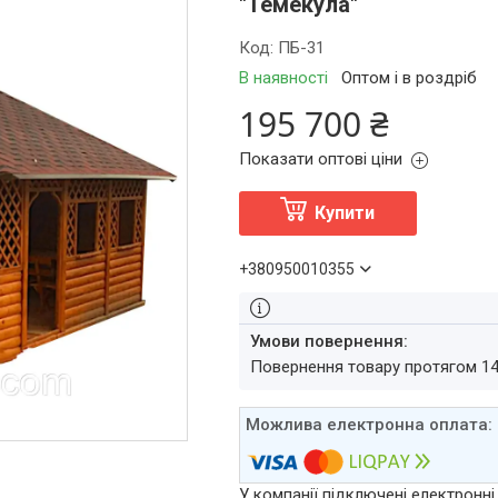
"Темекула"
Код:
ПБ-31
В наявності
Оптом і в роздріб
195 700 ₴
Показати оптові ціни
Купити
+380950010355
повернення товару протягом 1
У компанії підключені електронні