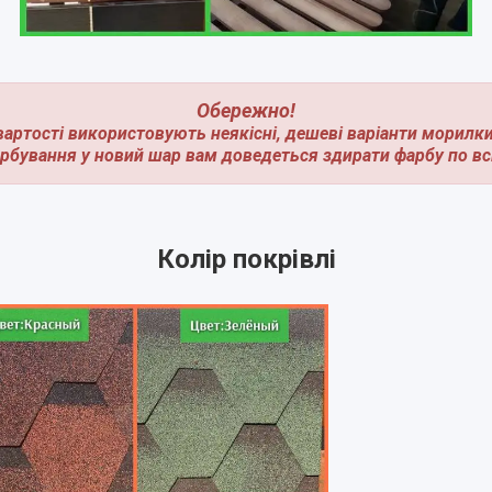
Обережно!
вартості використовують неякісні, дешеві варіанти морилк
арбування у новий шар вам доведеться здирати фарбу по всі
Колір покрівлі