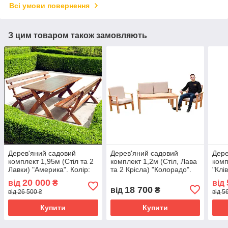
Всі умови повернення
З цим товаром також замовляють
Дерев'яний садовий
Дерев'яний садовий
Дере
комплект 1,95м (Стіл та 2
комплект 1,2м (Стіл, Лава
комп
Лавки) "Америка". Колір:
та 2 Крісла) "Колорадо".
"Клі
Палісандр
Колір: Льняна олія
20 000
від
₴
від
18 700
від
₴
від 26 500 ₴
від 5
Купити
Купити