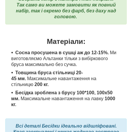
Так само ви можете замовити як повний
набір, так і окремо без фарб, без даху над
головою.
Матеріали:
Сосна просушена в сушці аж до 12-15%.
Ми
виготовляємо Альтанки тільки з вибіркового
бруса максимально без сучка.
Товщина бруса стільниці 20-
45
мм.
Максимальне навантаження на
стільницю
200 кг.
Бесідка зроблена з брусу 100*100, 100x50
мм.
Максимальне навантаження на лавку
1000
кг.
Всі деталі Бесідки ідеально відшліфовані.
Края заокруглені і немає жодного гострого