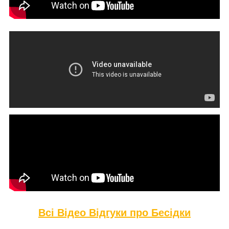
Всі Відео Відгуки про Бе
сідки