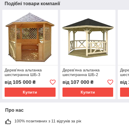
Подібні товари компанії
Дерев'яна альтанка
Дерев'яна альтанка
Дере
шестигранна ШБ-3
шестигранна ШБ-2
шес
105 000
107 000
від
₴
від
₴
від
Купити
Купити
Про нас
100% позитивних з 11 відгуків за рік