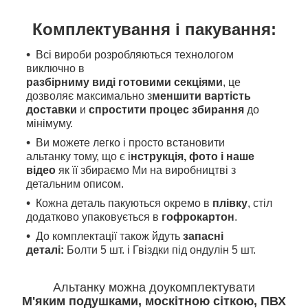
Комплектування і пакування:
Всі вироби розробляються технологом
виключно в
разбірниму виді готовими секціями
, це
дозволяє максимально з
меншити вартість
доставки
и
спростити процес збирання
до
мінімуму.
Ви можете легко і просто встановити
альтанку тому, що є і
нструкція, фото і наше
відео
як її збираємо Ми на виробництві з
детальним описом.
Кожна деталь пакуються окремо в
плівку
, стіл
додатково упаковується в
гофрокартон
.
До комплектації також йдуть
запасні
деталі:
Болти 5 шт. і Гвіздки під ондулін 5 шт.
Альтанку можна доукомплектувати
М'яким
подушками, москітною сіткою, ПВХ