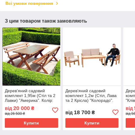
Всі умови повернення
З цим товаром також замовляють
Дерев'яний садовий
Дерев'яний садовий
Дере
комплект 1,95м (Стіл та 2
комплект 1,2м (Стіл, Лава
комп
Лавки) "Америка". Колір:
та 2 Крісла) "Колорадо".
"Клі
Палісандр
Колір: Льняна олія
20 000
від
₴
від
18 700
від
₴
від 26 500 ₴
від 5
Купити
Купити