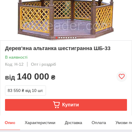
Дерев'яна альтанка шестигранна ШБ-33
В наявності
Код: H-12
Опт і роздріб
140 000
від
₴
83 550 ₴
від 10 шт.
Купити
Опис
Характеристики
Доставка
Оплата
Умови п