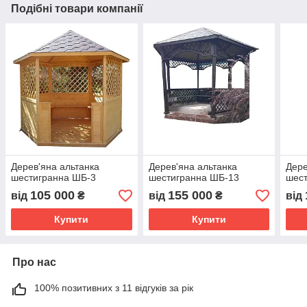
Подібні товари компанії
Дерев'яна альтанка
Дерев'яна альтанка
Дере
шестигранна ШБ-3
шестигранна ШБ-13
шес
105 000
155 000
від
₴
від
₴
від
Купити
Купити
Про нас
100% позитивних з 11 відгуків за рік