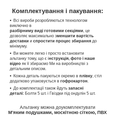
Комплектування і пакування:
Всі вироби розробляються технологом
виключно в
разбірниму виді готовими секціями
, це
дозволяє максимально з
меншити вартість
доставки
и
спростити процес збирання
до
мінімуму.
Ви можете легко і просто встановити
альтанку тому, що є і
нструкція, фото і наше
відео
як її збираємо Ми на виробництві з
детальним описом.
Кожна деталь пакуються окремо в
плівку
, стіл
додатково упаковується в
гофрокартон
.
До комплектації також йдуть
запасні
деталі:
Болти 5 шт. і Гвіздки під ондулін 5 шт.
Альтанку можна доукомплектувати
М'яким
подушками, москітною сіткою, ПВХ