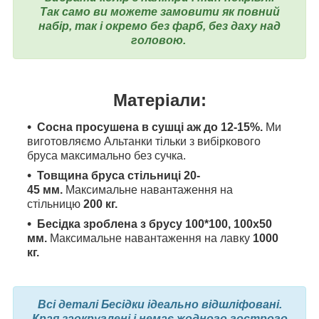
Так само ви можете замовити як повний
набір, так і окремо без фарб, без даху над
головою.
Матеріали:
Сосна просушена в сушці аж до 12-15%.
Ми
виготовляємо Альтанки тільки з вибіркового
бруса максимально без сучка.
Товщина бруса стільниці 20-
45
мм.
Максимальне навантаження на
стільницю
200 кг.
Бесідка зроблена з брусу 100*100, 100x50
мм.
Максимальне навантаження на лавку
1000
кг.
Всі деталі Бесідки ідеально відшліфовані.
Края заокруглені і немає жодного гострого