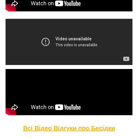
Всі Відео Відгуки про Бе
сідки