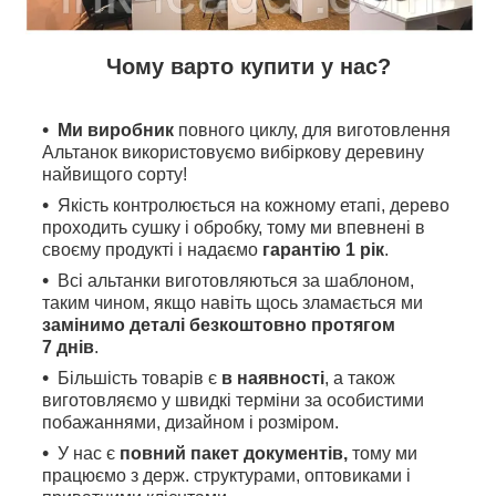
Чому варто купити у нас?
Ми виробник
повного циклу, для виготовлення
Альтанок використовуємо вибіркову деревину
найвищого сорту!
Якість контролюється на кожному етапі, дерево
проходить сушку і обробку, тому ми впевнені в
своєму продукті і надаємо
гарантію 1 рік
.
Всі альтанки виготовляються за шаблоном,
таким чином, якщо навіть щось зламається ми
замінимо деталі безкоштовно протягом
7 днів
.
Більшість товарів є
в наявності
, а також
виготовляємо у швидкі терміни за особистими
побажаннями, дизайном і розміром.
У нас є
повний пакет документів,
тому
ми
працюємо з держ. структурами, оптовиками і