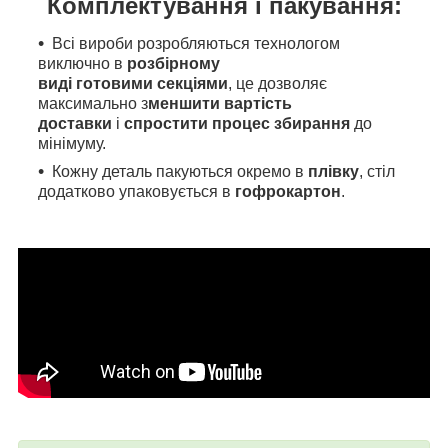
Комплектування і пакування:
Всі вироби розробляються технологом
виключно в
розбірному
виді готовими секціями
, це дозволяє
максимально з
меншити вартість
доставки
і
спростити процес збирання
до
мінімуму.
Кожну деталь пакуються окремо в
плівку
, стіл
додатково упаковується в
гофрокартон
.