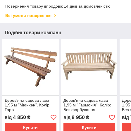
Повернення товару впродовж 14 днів за домовленістю
Всі умови повернення
Подібні товари компанії
Дерев'яна садова лава
Дерев'яна садова лава
Дере
1,95 м "Мюнхен". Колір:
1,95 м "Гармонія". Колір:
1,95
Горіх
Без фарбування
Без
4 850
8 950
від
₴
від
₴
від
Купити
Купити