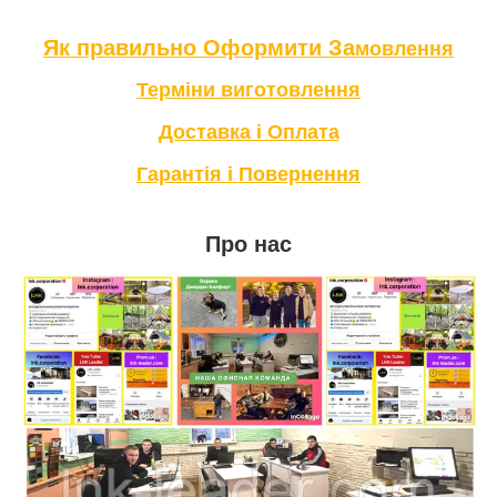
Як правильно Оформити За
мовлення
Терміни в
иготовлення
Доставка і Оплата
Гарантія і Повернення
Про нас