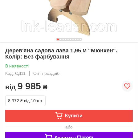
Дерев'яна садова лава 1,95 м "Мюнхен".
Колір: Без фарбування
В наявності
Код: СД11
Опт і роздріб
9 985
від
₴
8 372 ₴
від 10 шт.
Купити
або
Купити з