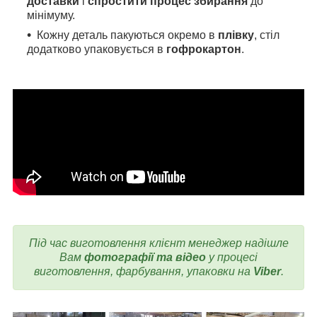
доставки
і
спростити процес збирання
до
мінімуму.
Кожну деталь пакуються окремо в
плівку
, стіл
додатково упаковується в
гофрокартон
.
Під час виготовлення
клієнт менеджер надішле
Вам
фотографії та відео
у процесі
виготовлення, фарбування, упаковки на
Viber
.