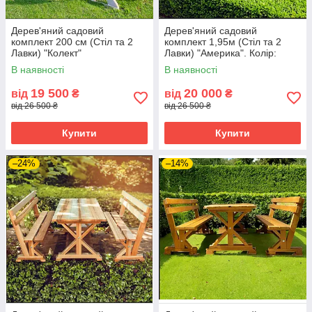
Дерев'яний садовий
Дерев'яний садовий
комплект 200 см (Стіл та 2
комплект 1,95м (Стіл та 2
Лавки) "Колект"
Лавки) "Америка". Колір:
Палісандр
В наявності
В наявності
19 500
20 000
від
₴
від
₴
від 26 500 ₴
від 26 500 ₴
Купити
Купити
–24%
–14%