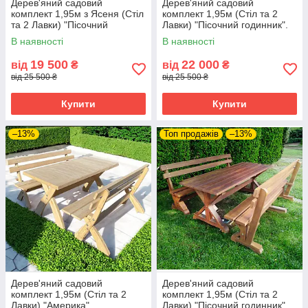
Дерев'яний садовий
Дерев'яний садовий
комплект 1,95м з Ясеня (Стіл
комплект 1,95м (Стіл та 2
та 2 Лавки) "Пісочний
Лавки) "Пісочний годинник".
годинник". Колір: Льняна олія
Колір: Сосна
В наявності
В наявності
19 500
22 000
від
₴
від
₴
від 25 500 ₴
від 25 500 ₴
Купити
Купити
–13%
Топ продажів
–13%
Дерев'яний садовий
Дерев'яний садовий
комплект 1,95м (Стіл та 2
комплект 1,95м (Стіл та 2
Лавки) "Америка".
Лавки) "Пісочний годинник".