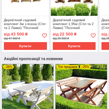
Дерев'яний садовий
Дерев'яний садовий
Дере
комплект 3м з ясена (Стіл
комплект 1,95м (Стіл та 2
комп
та 2 Лавки) "Пісочний
Лавки) "Пісочний
(Сті
годинник". Колір: Льняна
годинник". Колір: Горіх
"Піс
43 500
22 500
від
₴
від
₴
від
олія
Колі
від 47 500 ₴
від 25 500 ₴
від 2
Купити
Купити
Акційні пропозиції та новинки
–26%
Топ продажів
–25%