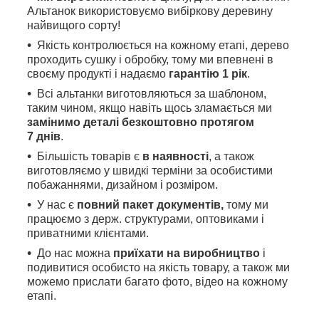
Альтанок використовуємо вибіркову деревину
найвищого сорту!
Якість контролюється на кожному етапі, дерево
проходить сушку і обробку, тому ми впевнені в
своєму продукті і надаємо
гарантію 1 рік
.
Всі альтанки виготовляються за шаблоном,
таким чином, якщо навіть щось зламається ми
замінимо деталі безкоштовно протягом
7 днів
.
Більшість товарів є
в наявності
, а також
виготовляємо у швидкі терміни за особистими
побажаннями, дизайном і розміром.
У нас є
повний пакет документів,
тому
ми
працюємо з держ. структурами, оптовиками і
приватними клієнтами.
До нас можна
приїхати на виробництво
і
подивитися особисто на якість товару, а також ми
можемо прислати багато фото, відео на кожному
етапі.