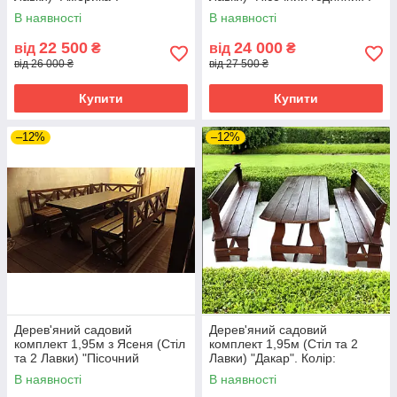
Колір: Горіх
В наявності
В наявності
22 500
24 000
від
₴
від
₴
від 26 000 ₴
від 27 500 ₴
Купити
Купити
–12%
–12%
Дерев'яний садовий
Дерев'яний садовий
комплект 1,95м з Ясеня (Стіл
комплект 1,95м (Стіл та 2
та 2 Лавки) "Пісочний
Лавки) "Дакар". Колір:
годинник". Колір: Льняна олія
Палісандр
В наявності
В наявності