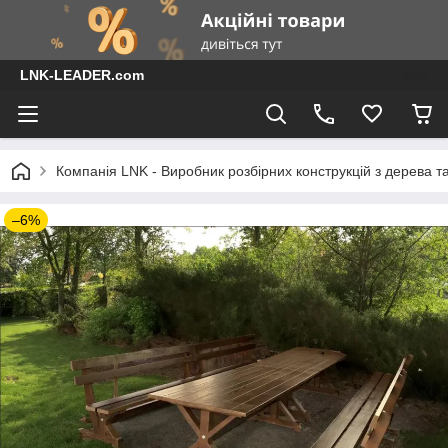
LNK-LEADER.com
Компанія LNK - Виробник розбірних конструкцій з дерева т
–6%