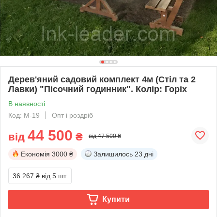
Дерев'яний садовий комплект 4м (Стіл та 2
Лавки) "Пісочний годинник". Колір: Горіх
В наявності
Код: M-19
Опт і роздріб
44 500
від
₴
від 47 500 ₴
Економія
3000 ₴
Залишилось
23 дні
36 267 ₴
від 5 шт.
Купити