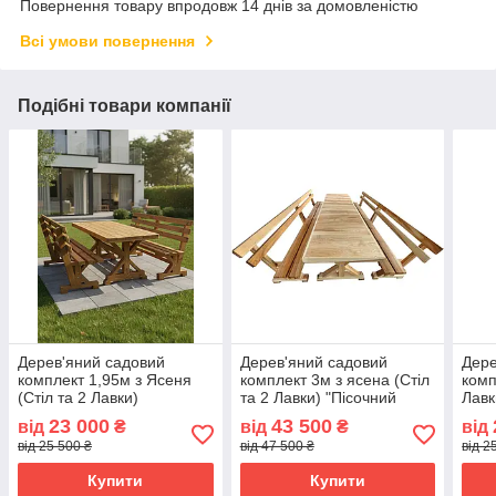
Повернення товару впродовж 14 днів за домовленістю
Всі умови повернення
Подібні товари компанії
Дерев'яний садовий
Дерев'яний садовий
Дере
комплект 1,95м з Ясеня
комплект 3м з ясена (Стіл
комп
(Стіл та 2 Лавки)
та 2 Лавки) "Пісочний
Лавк
"Пісочний годинник".
годинник". Колір: Льняна
годи
23 000
43 500
від
₴
від
₴
від
Колір: Льняна олія
олія
від 25 500 ₴
від 47 500 ₴
від 2
Купити
Купити