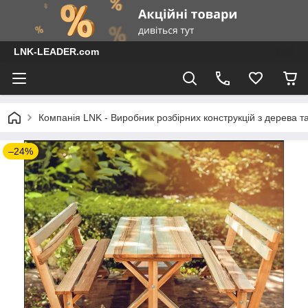
LNK-LEADER.com
Компанія LNK - Виробник розбірних конструкцій з дерева т
–24%