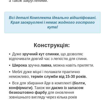
а також закругленими.
Всі деталі Комплекта ідеально відшліфовані.
Края заокруглені і немає жодного гострого
кута!
Конструкція:
Дуже
зручний кут спинки
, що дозволяє
відпочивати довгий час з легкістю для спини.
Широка
зручна
лавка
, можна навіть прилягти.
Меблі дуже міцні і поламати практично
неможливо,
термін служби від 15-30 років.
Все для збирання йде в комплекті
(болти,
конфірмати)
. Також ми
даємо із запасом
безкоштовно фарбу
для оновлення
зовнішнього вигляду через кілька років