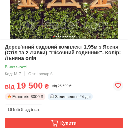
Дерев'яний садовий комплект 1,95м з Ясеня
(Стіл та 2 Лавки) "Пісочний годинник". Колір:
Льняна олія
В наявності
Код: M-7
Опт і роздріб
19 500
від
₴
від 25 500 ₴
Економія
6000 ₴
Залишилось
24 дні
16 535 ₴
від 5 шт.
Купити