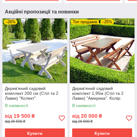
Акційні пропозиції та новинки
–26%
Топ продажів
–25%
Дерев'яний садовий
Дерев'яний садовий
комплект 200 см (Стіл та 2
комплект 1,95м (Стіл та 2
Лавки) "Колект"
Лавки) "Америка". Колір:
Палісандр
В наявності
В наявності
19 500
20 000
від
₴
від
₴
від 26 500 ₴
від 26 500 ₴
Купити
Купити