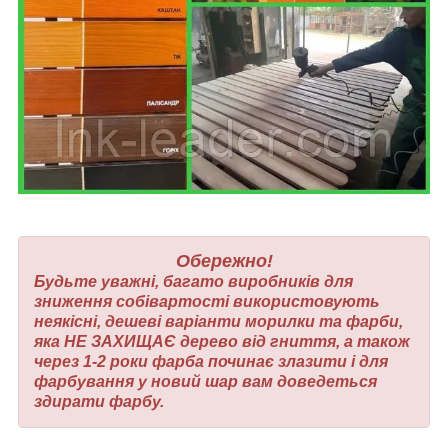
Обережно!
Будьте уважні, багато виробників для
зниження собівартості використовують
неякісні, дешеві варіанти морилки та фарби,
яка НЕ ЗАХИЩАЄ дерево від гниття, а також
через 1-2 роки фарба починає злазити і для
фарбування у новий шар вам доведеться
здирати фарбу.