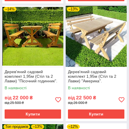
–14%
–13%
Дерев'яний садовий
Дерев'яний садовий
комплект 1,95м (Стіл та 2
комплект 1,95м (Стіл та 2
Лавки) "Пісочний годинник".
Лавки) "Америка".
Колір: Сосна
В наявності
В наявності
22 000
22 500
від
₴
від
₴
від 25 500 ₴
від 26 000 ₴
Купити
Купити
Топ продажів
–13%
–12%