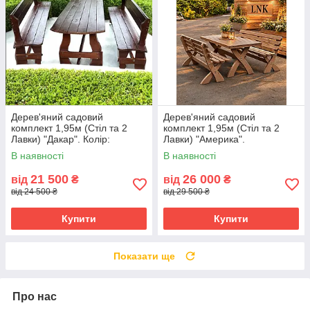
Дерев'яний садовий
Дерев'яний садовий
комплект 1,95м (Стіл та 2
комплект 1,95м (Стіл та 2
Лавки) "Дакар". Колір:
Лавки) "Америка".
Палісандр
В наявності
В наявності
21 500
26 000
від
₴
від
₴
від 24 500 ₴
від 29 500 ₴
Купити
Купити
Показати ще
Про нас