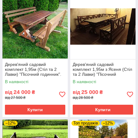
Дерев'яний садовий
Дерев'яний садовий
комплект 1,95м (Стіл та 2
комплект 1,95м з Ясеня (Стіл
Лавки) "Пісочний годинник".
та 2 Лавки) "Пісочний
Колір: Горіх
годинник". Колір: Льняна олія
В наявності
В наявності
24 000
25 000
від
₴
від
₴
від 27 500 ₴
від 28 500 ₴
Купити
Купити
–12%
Топ продажів
–12%