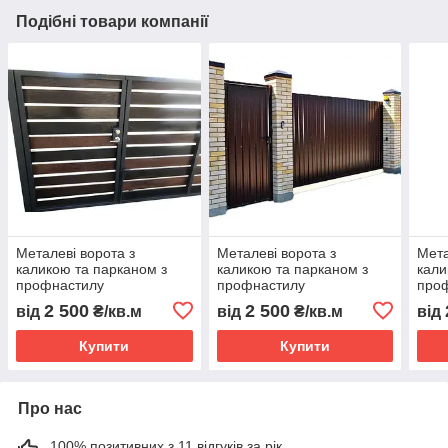
Подібні товари компанії
Металеві ворота з
Металеві ворота з
Мета
каликою та парканом з
каликою та парканом з
кали
профнастилу
профнастилу
про
2 500
2 500
від
₴/кв.м
від
₴/кв.м
від
Купити
Купити
Про нас
100% позитивних з 11 відгуків за рік