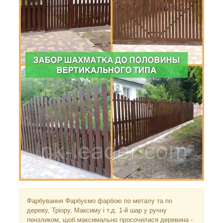
Фарбування Фарбуємо фарбою по металу та по
дереву, Тріору, Максиму і т.д. 1-й шар у ручну
пензликом, щоб максимально просочилася деревина -