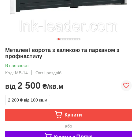
Металеві ворота з каликою та парканом з
профнастилу
В наявності
Код: МВ-14
Опт і роздріб
2 500
від
₴/кв.м
2 200 ₴
від 100 кв.м
Купити
або
Купити з