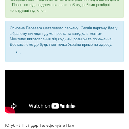
- Повністю відповідаємо за свою роботу, робимо розбірні
конструкції під ключ.
Основна Перевага металевого паркану: Секція паркану йде у
зібраному вигляді і дуже проста та швидка в монтажі;
Можливе виготовлення під будь-які розміри та побажання;
Доставляємо до будь-якої точки України прямо на адресу.
.
Ютуб - ЛНК Лідер Телефонуйте Нам і