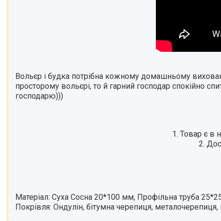
Вольєр і будка потрібна кожному домашньому вихованц
просторому вольєрі, то й гарний господар спокійно сп
господарю)))
1. Товар є в
2. До
Матеріал: Суха Сосна 20*100 мм, Профільна труба 25*2
Покрівля: Ондулін, бітумна черепиця, металочерепиця, 