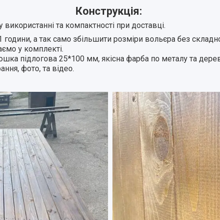
Конструкція:
у використанні та компактності при доставці.
 години, а так само збільшити розміри вольєра без складн
даємо у комплекті.
ошка підлогова 25*100 мм, якісна фарба по металу та дерев
рання, фото, та відео.