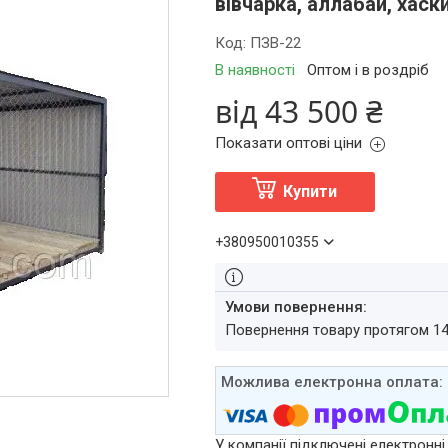
вівчарка, аллабай, хаск
Код:
ПЗВ-22
В наявності
Оптом і в роздріб
від
43 500 ₴
Показати оптові ціни
Купити
+380950010355
повернення товару протягом 1
У компанії підключені електронні