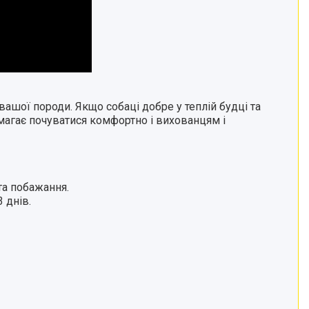
шої породи. Якщо собаці добре у теплій будці та
магає почуватися комфортно і вихованцям і
та побажання.
 днів.