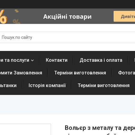
и та послуги
Контакти
Доставка і оплата
рмити Замовлення
Терміни виготовлення
Фотога
льтанки
Історія компанії
Терміни виготовлення
Вольєр з металу та дер