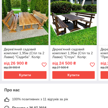
Дерев'яний садовий
Дерев'яний садовий
Дере
комплект 1,95м (Стіл та 2
комплект 1,95м (Стіл та 2
комп
Лавки) "Садиба". Колір:
Лавки) "Стоун". Колір:
"Пре
Дуб
Горіх
26 900
24 500
від
₴
від
₴
від
від 28 900 ₴
від 27 500 ₴
від 2
Купити
Купити
Про нас
100% позитивних з 11 відгуків за рік
Працює з 26.07.2016