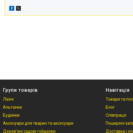
Групи товарів
Навігація
Лазні
Товари та по
Альтанки
Блог
Будинки
Співпраця
Аксесуари для тварин та аксесуари
Поширені зап
Дерев'яні садові гойдалки
Доставка і о