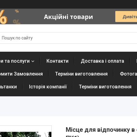
и та послуги
Контакти
Доставка і оплата
рмити Замовлення
Терміни виготовлення
Фотога
льтанки
Історія компанії
Терміни виготовлення
Мiсце для вiдпочинку в 