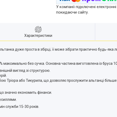
У компанії підключені електронні
покидаючи сайту.
Характеристики
 альтанка дуже проста в збірці, її може зібрати практично будь-яка 
10% максимально без сучка. Основна частина виготовлена із бруса 1
нішній вигляд зі структурою.
рій.
ю Тріора або Тикурила, що дозволяє прослужити альтанці більше 
 що значно економить фінанси.
зусиллями.
ін служби 15-30 років.