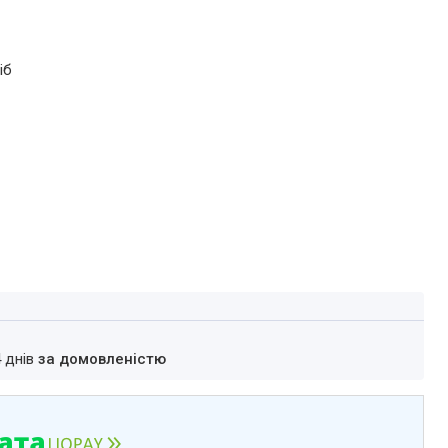
іб
4 днів
за домовленістю