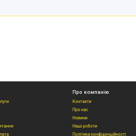
Про компанію
слуги
Контакти
Про нас
Новини
итання
Наші роботи
плата
Політика конфіденційності