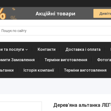
и та послуги
Контакти
Доставка і оплата
рмити Замовлення
Терміни виготовлення
Фотога
льтанки
Історія компанії
Терміни виготовлення
Дерев'яна альтанка ЛЕГО