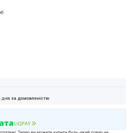
іб
4 днів
за домовленістю
 платежі. Тепер ви можете купити будь-який товар не