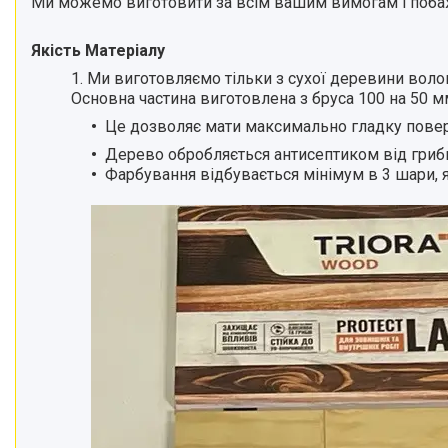
Ми можемо виготовити за всім вашим вимогам і поба
Якість Матеріалу
1. Ми виготовляємо тільки з сухої деревини волог
Основна частина виготовлена з бруса 100 на 50 м
Це дозволяє мати максимально гладку повер
Дерево обробляється антисептиком від грибка
Фарбування відбувається мінімум в 3 шари, 