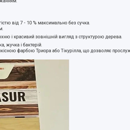
жанням.
істю від 7 - 10 % максимально без сучка.
м.
хню і красивий зовнішній вигляд з структурою дерева.
, жучка і бактерій.
якісною фарбою Триора або Тікурілла, що дозволяє прослуж