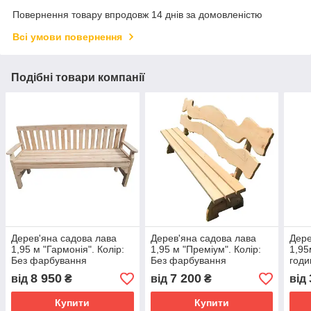
Повернення товару впродовж 14 днів за домовленістю
Всі умови повернення
Подібні товари компанії
Дерев'яна садова лава
Дерев'яна садова лава
Дере
1,95 м "Гармонія". Колір:
1,95 м "Преміум". Колір:
1,95
Без фарбування
Без фарбування
годи
фар
8 950
7 200
від
₴
від
₴
від
Купити
Купити