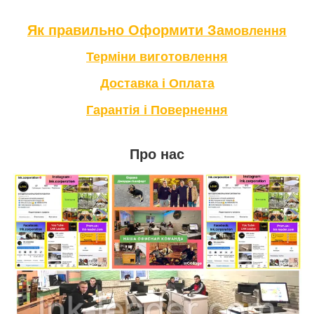
Як правильно Оформити За
мовлення
Терміни в
иготовлення
Доставка і Оплата
Гарантія і Повернення
Про нас