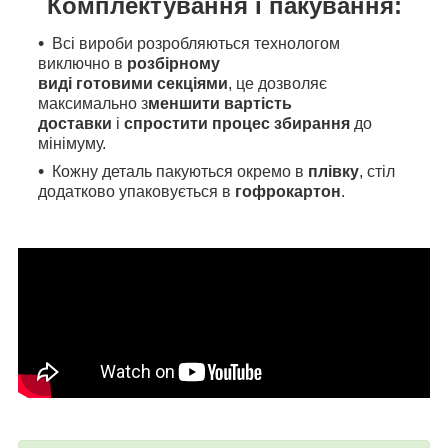
Комплектування і пакування:
Всі вироби розробляються технологом
виключно в
розбірному
виді готовими секціями
, це дозволяє
максимально з
меншити вартість
доставки
і
спростити процес збирання
до
мінімуму.
Кожну деталь пакуються окремо в
плівку
, стіл
додатково упаковується в
гофрокартон
.