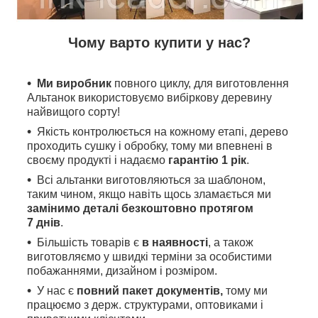
Чому варто купити у нас?
Ми виробник
повного циклу, для виготовлення
Альтанок використовуємо вибіркову деревину
найвищого сорту!
Якість контролюється на кожному етапі, дерево
проходить сушку і обробку, тому ми впевнені в
своєму продукті і надаємо
гарантію 1 рік
.
Всі альтанки виготовляються за шаблоном,
таким чином, якщо навіть щось зламається ми
замінимо деталі безкоштовно протягом
7 днів
.
Більшість товарів є
в наявності
, а також
виготовляємо у швидкі терміни за особистими
побажаннями, дизайном і розміром.
У нас є
повний пакет документів,
тому
ми
працюємо з держ. структурами, оптовиками і