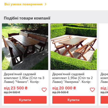
Всі умови повернення
Подібні товари компанії
Дерев'яний садовий
Дерев'яний садовий
Дере
комплект 1,95м (Стіл та 3
комплект 1,95м (Стіл та 2
комп
Лавки) "Чикаго". Колір:
Лавки) "Америка". Колір:
Лавк
Венге
Палісандр
Палі
23 500
20 000
від
₴
від
₴
від
від 24 500 ₴
від 26 500 ₴
від 2
Купити
Купити