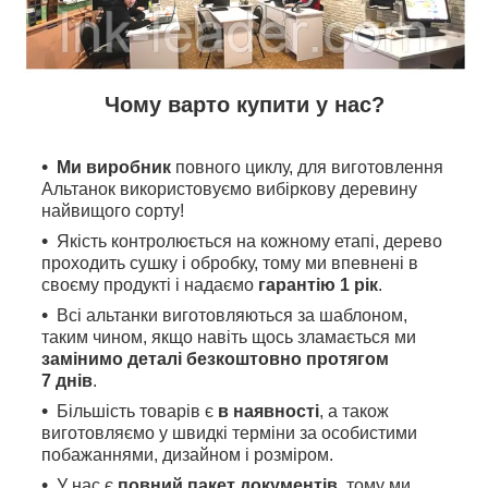
Чому варто купити у нас?
Ми виробник
повного циклу, для виготовлення
Альтанок використовуємо вибіркову деревину
найвищого сорту!
Якість контролюється на кожному етапі, дерево
проходить сушку і обробку, тому ми впевнені в
своєму продукті і надаємо
гарантію 1 рік
.
Всі альтанки виготовляються за шаблоном,
таким чином, якщо навіть щось зламається ми
замінимо деталі безкоштовно протягом
7 днів
.
Більшість товарів є
в наявності
, а також
виготовляємо у швидкі терміни за особистими
побажаннями, дизайном і розміром.
У нас є
повний пакет документів,
тому
ми