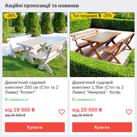
Акційні пропозиції та новинки
–26%
Топ продажів
–25%
Дерев'яний садовий
Дерев'яний садовий
комплект 200 см (Стіл та 2
комплект 1,95м (Стіл та 2
Лавки) "Колект"
Лавки) "Америка". Колір:
Палісандр
В наявності
В наявності
19 500
20 000
від
₴
від
₴
від 26 500 ₴
від 26 500 ₴
Купити
Купити