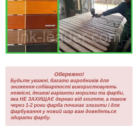
Обережно!
Будьте уважні, багато виробників для
зниження собівартості використовують
неякісні, дешеві варіанти морилки та фарби,
яка НЕ ЗАХИЩАЄ дерево від гниття, а також
через 1-2 роки фарба починає злазити і для
фарбування у новий шар вам доведеться
здирати фарбу.