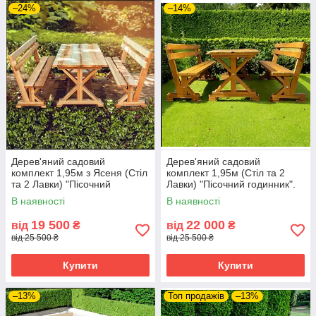
–24%
–14%
Дерев'яний садовий
Дерев'яний садовий
комплект 1,95м з Ясеня (Стіл
комплект 1,95м (Стіл та 2
та 2 Лавки) "Пісочний
Лавки) "Пісочний годинник".
годинник". Колір: Льняна олія
Колір: Сосна
В наявності
В наявності
19 500
22 000
від
₴
від
₴
від 25 500 ₴
від 25 500 ₴
Купити
Купити
–13%
Топ продажів
–13%