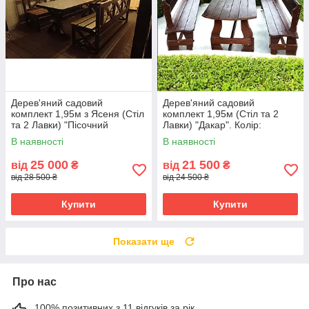
Дерев'яний садовий
Дерев'яний садовий
комплект 1,95м з Ясеня (Стіл
комплект 1,95м (Стіл та 2
та 2 Лавки) "Пісочний
Лавки) "Дакар". Колір:
годинник". Колір: Льняна олія
Палісандр
В наявності
В наявності
25 000
21 500
від
₴
від
₴
від 28 500 ₴
від 24 500 ₴
Купити
Купити
Показати ще
Про нас
100% позитивних з 11 відгуків за рік