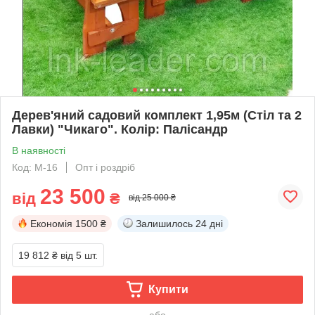
Дерев'яний садовий комплект 1,95м (Стіл та 2
Лавки) "Чикаго". Колір: Палісандр
В наявності
Код: M-16
Опт і роздріб
23 500
від
₴
від 25 000 ₴
Економія
1500 ₴
Залишилось
24 дні
19 812 ₴
від 5 шт.
Купити
або