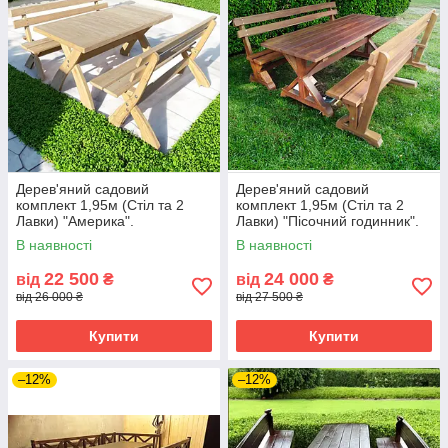
Дерев'яний садовий
Дерев'яний садовий
комплект 1,95м (Стіл та 2
комплект 1,95м (Стіл та 2
Лавки) "Америка".
Лавки) "Пісочний годинник".
Колір: Горіх
В наявності
В наявності
22 500
24 000
від
₴
від
₴
від 26 000 ₴
від 27 500 ₴
Купити
Купити
–12%
–12%