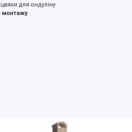
 цвяхи для ондуліну
ео монтажу