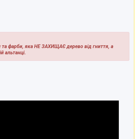
и та фарби, яка НЕ ЗАХИЩАЄ дерево від гниття, а
й альтанці.