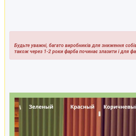
Будьте уважні, багато виробників для зниження собі
також через 1-2 роки фарба починає злазити і для ф