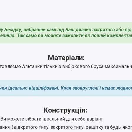
у Бесідку, вибравши самі під Ваш дизайн закритого або відк
епицю. Так само ви можете замовити як повній комплектації
Матеріали:
товляємо Альтанки тільки з вибіркового бруса максимально
анки ідеально відшліфовані. Края заокруглені і немає жодног
Конструкція:
і Ви можете зібрати ідеальний для себе варіант
ня: (відкритого типу, закритого типу, решітку та будь-яко