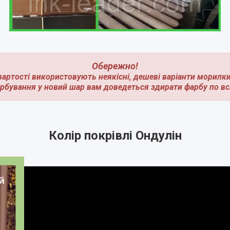
Обережно!
вартості використовують неякісні, дешеві варіанти морилк
арбування у новий шар вам доведеться здирати фарбу по всі
Колір покрівлі Ондулін