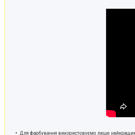
Для фарбування
використовуємо л
ише найкращих