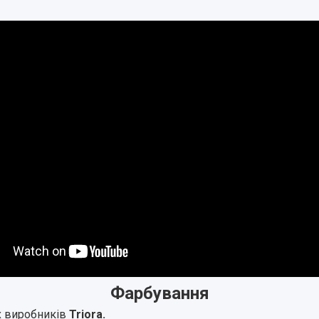
Фарбування
 виробників
Triora.