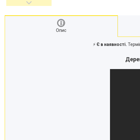
Опис
⚡
Є в наявності.
Термі
Дерев