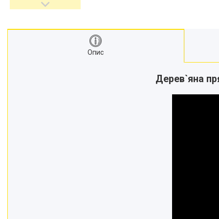
Опис
Дерев`яна пря