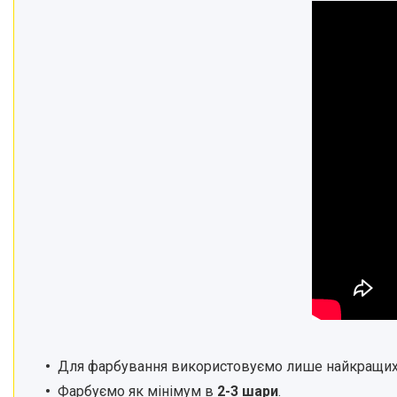
Для фарбування
використовуємо л
ише найкращих
Фарбуємо як мінімум в
2-3 шари
.