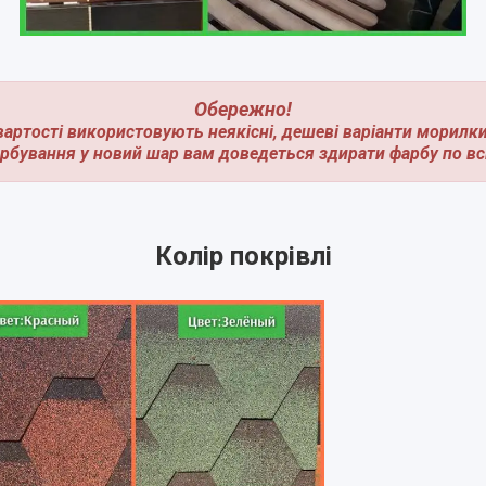
Обережно!
вартості використовують неякісні, дешеві варіанти морилк
арбування у новий шар вам доведеться здирати фарбу по всі
Колір покрівлі