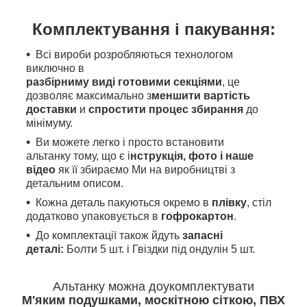
Комплектування і пакування:
Всі вироби розробляються технологом
виключно в
разбірниму виді готовими секціями
, це
дозволяє максимально з
меншити вартість
доставки
и
спростити процес збирання
до
мінімуму.
Ви можете легко і просто встановити
альтанку тому, що є і
нструкція, фото і наше
відео
як її збираємо Ми на виробництві з
детальним описом.
Кожна деталь пакуються окремо в
плівку
, стіл
додатково упаковується в
гофрокартон
.
До комплектації також йдуть
запасні
деталі:
Болти 5 шт. і Гвіздки під ондулін 5 шт.
Альтанку можна доукомплектувати
М'яким
подушками, москітною сіткою, ПВХ