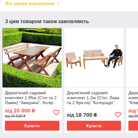
Всі умови повернення
З цим товаром також замовляють
Дерев'яний садовий
Дерев'яний садовий
Дере
комплект 1,95м (Стіл та 2
комплект 1,2м (Стіл, Лава
комп
Лавки) "Америка". Колір:
та 2 Крісла) "Колорадо".
"Клі
Палісандр
Колір: Льняна олія
20 000
від
₴
від
18 700
від
₴
від 26 500 ₴
від 5
Купити
Купити