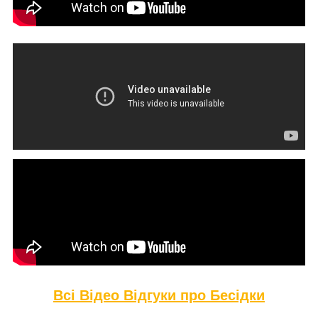
Всі Відео Відгуки про Бе
сідки