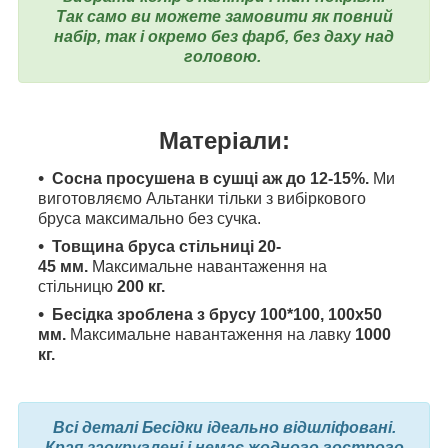
Так само ви можете замовити як повний
набір, так і окремо без фарб, без даху над
головою.
Матеріали:
Сосна просушена в сушці аж до 12-15%.
Ми
виготовляємо Альтанки тільки з вибіркового
бруса максимально без сучка.
Товщина бруса стільниці 20-
45
мм.
Максимальне навантаження на
стільницю
200 кг.
Бесідка зроблена з брусу 100*100, 100x50
мм.
Максимальне навантаження на лавку
1000
кг.
Всі деталі Бесідки ідеально відшліфовані.
Края заокруглені і немає жодного гострого