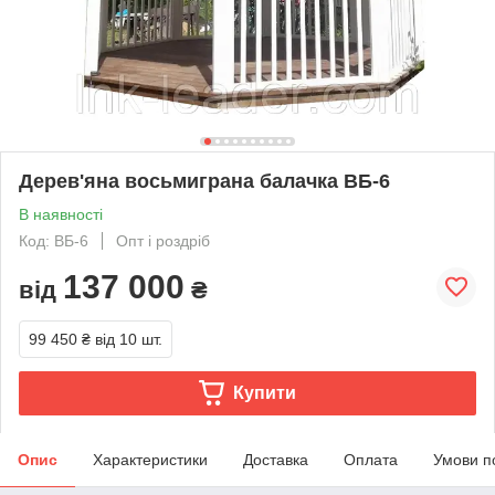
Дерев'яна восьмиграна балачка ВБ-6
В наявності
Код: ВБ-6
Опт і роздріб
137 000
від
₴
99 450 ₴
від 10 шт.
Купити
Опис
Характеристики
Доставка
Оплата
Умови п