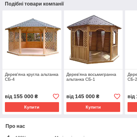
Подібні товари компанії
Дерев'яна кругла альтанка
Дерев'яна восьмигранна
Дере
СБ-4
альтанка СБ-1
СБ-
155 000
145 000
від
₴
від
₴
від
Купити
Купити
Про нас