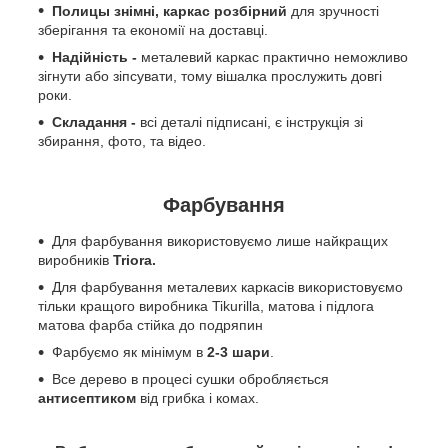
Полицы знімні, каркас розбірний
для зручності
зберігання та економії на доставці.
Надійність -
металевий каркас практично неможливо
зігнути або зіпсувати, тому вішалка прослужить довгі
роки.
Складання -
всі деталі підписані, є інструкція зі
збирання, фото, та відео.
Фарбування
Для фарбування використовуємо лише найкращих
виробників
Triora.
Для фарбування металевих каркасів використовуємо
тільки кращого виробника Tikurilla, матова і підлога
матова фарба стійка до подряпин
Фарбуємо як мінімум в
2-3 шари
.
Все дерево в процесі сушки обробляється
антисептиком
від грибка і комах.