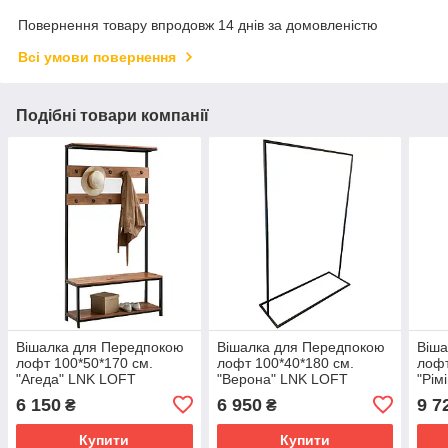
Повернення товару впродовж 14 днів за домовленістю
Всі умови повернення
Подібні товари компанії
Вішалка для Передпокою
Вішалка для Передпокою
Віша
лофт 100*50*170 см.
лофт 100*40*180 см.
лофт
"Агеда" LNK LOFT
"Верона" LNK LOFT
"Рім
6 150
6 950
9 7
₴
₴
Купити
Купити