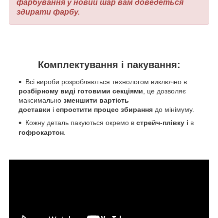
фарбування у новий шар вам доведеться
здирати фарбу.
Комплектування і пакування:
Всі вироби розробляються технологом виключно в
розбірному виді готовими секціями
, це дозволяє
максимально
зменшити вартість
доставки
і
спростити процес збирання
до мінімуму.
Кожну деталь пакуються окремо в
стрейч-плівку і
в
гофрокартон
.