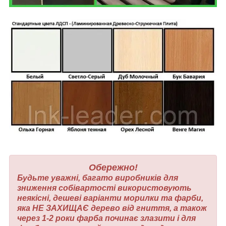
Обережно!
Будьте уважні, багато виробників для
зниження собівартості використовують
неякісні, дешеві варіанти морилки та фарби,
яка НЕ ЗАХИЩАЄ дерево від гниття, а також
через 1-2 роки фарба починає злазити і для