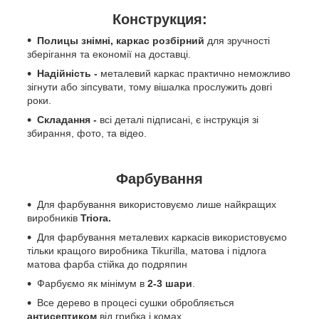
Конструкция:
Полицы знімні, каркас розбірний
для зручності
зберігання та економії на доставці.
Надійність -
металевий каркас практично неможливо
зігнути або зіпсувати, тому вішалка прослужить довгі
роки.
Складання -
всі деталі підписані, є інструкція зі
збирання, фото, та відео.
Фарбування
Для фарбування використовуємо лише найкращих
виробників
Triora.
Для фарбування металевих каркасів використовуємо
тільки кращого виробника Tikurilla, матова і підлога
матова фарба стійка до подряпин
Фарбуємо як мінімум в
2-3 шари
.
Все дерево в процесі сушки обробляється
антисептиком
від грибка і комах.