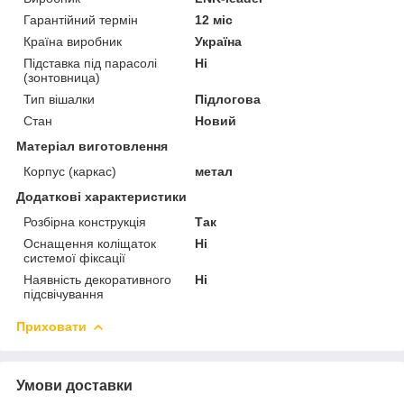
Гарантійний термін
12 міс
Країна виробник
Україна
Підставка під парасолі
Ні
(зонтовница)
Тип вішалки
Підлогова
Стан
Новий
Матеріал виготовлення
Корпус (каркас)
метал
Додаткові характеристики
Розбірна конструкція
Так
Оснащення коліщаток
Ні
системої фіксації
Наявність декоративного
Ні
підсвічування
Приховати
Умови доставки