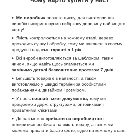
Чому варто купити у нас?
Ми виробник
повного циклу, для виготовлення
виробів використовуємо вибіркову деревину найвищого
сорту!
Якість контролюється на кожному етапі, дерево
проходить сушку і обробку, тому ми впевнені в своєму
продукті і надаємо
гарантію 1 рік
.
Всі вироби виготовляються за шаблоном, таким
чином, якщо навіть щось зламається ми
замінимо деталі безкоштовно протягом 7 днів
.
Більшість товарів є в наявності, а також
виготовляємо у швидкі терміни за особистими
побажаннями, дизайном і розміром.
У нас є
повний пакет документів,
тому
ми
працюємо з держ. структурами, оптовиками і
приватними клієнтами.
До нас можна
приїхати на виробництво
і
подивитися особисто на якість товару, а також ми
можемо прислати багато фото, відео на кожному етапі.