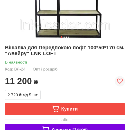
Вішалка для Передпокою лофт 100*50*170 см.
"Авейру" LNK LOFT
В наявності
Код: ВЛ-24
Опт і роздріб
11 200
₴
2 720 ₴
від 5 шт.
Купити
або
Купити з