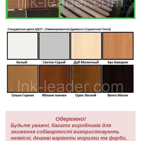
Обережно!
Будьте уважні, багато виробників для
зниження собівартості використовують
неякісні, дешеві варіанти морилки та фарби,