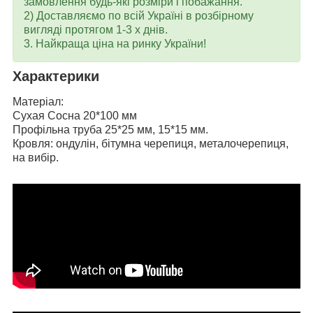
замовлення будь-які розміри і побажання.
2) Доставляємо по всій Україні в розбірному
вигляді протягом 1-3 х днів.
3. Найкраща ціна на ринку України!
Характерики
Матеріал:
Сухая Сосна 20*100 мм
Профільна труба 25*25 мм, 15*15 мм.
Кровля: ондулін, бітумна черепиця, металочерепиця,
на вибір.