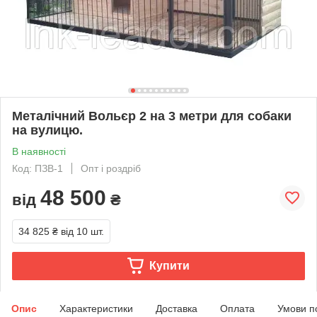
Металічний Вольєр 2 на 3 метри для собаки
на вулицю.
В наявності
Код: ПЗВ-1
Опт і роздріб
48 500
від
₴
34 825 ₴
від 10 шт.
Купити
Опис
Характеристики
Доставка
Оплата
Умови п