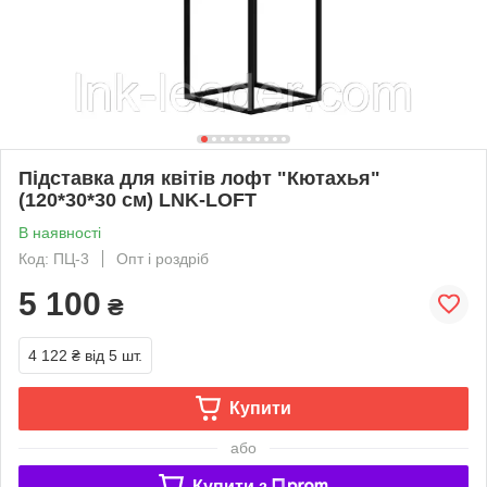
Підставка для квітів лофт "Кютахья"
(120*30*30 см) LNK-LOFT
В наявності
Код: ПЦ-3
Опт і роздріб
5 100
₴
4 122 ₴
від 5 шт.
Купити
або
Купити з