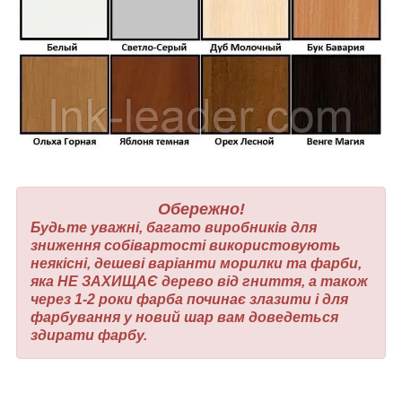
Обережно!
Будьте уважні, багато виробників для
зниження собівартості використовують
неякісні, дешеві варіанти морилки та фарби,
яка НЕ ЗАХИЩАЄ дерево від гниття, а також
через 1-2 роки фарба починає злазити і для
фарбування у новий шар вам доведеться
здирати фарбу.