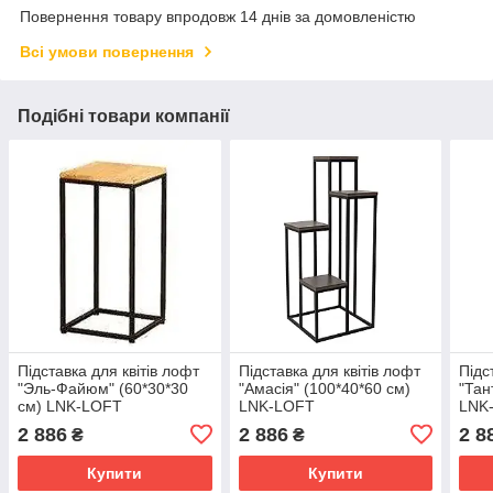
Повернення товару впродовж 14 днів за домовленістю
Всі умови повернення
Подібні товари компанії
Підставка для квітів лофт
Підставка для квітів лофт
Підс
"Эль-Файюм" (60*30*30
"Амасія" (100*40*60 см)
"Тан
см) LNK-LOFT
LNK-LOFT
LNK
2 886
2 886
2 8
₴
₴
Купити
Купити