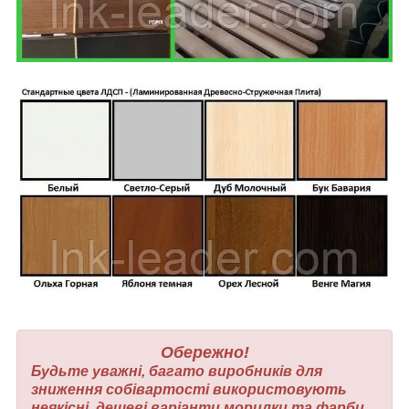
Обережно!
Будьте уважні, багато виробників для
зниження собівартості використовують
неякісні, дешеві варіанти морилки та фарби,