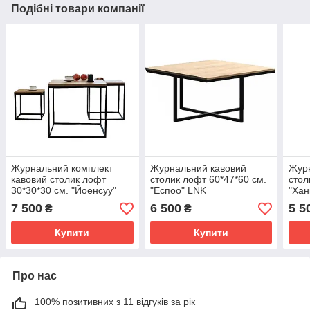
Подібні товари компанії
Журнальний комплект
Журнальний кавовий
Жур
кавовий столик лофт
столик лофт 60*47*60 см.
стол
30*30*30 см. "Йоенсуу"
"Еспоо" LNK
"Хан
LNK
7 500
6 500
5 5
₴
₴
Купити
Купити
Про нас
100% позитивних з 11 відгуків за рік