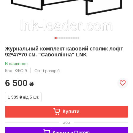
Журнальний комплект кавовий столик лофт
92*47*70 см. "Савонлінна" LNK
В наявності
Код: КФС-9
Опт і роздріб
6 500
₴
1 989 ₴
від 5 шт.
Купити
або
Купити з