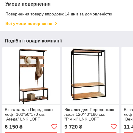
Умови повернення
Повернення товару впродовж 14 днів за домовленістю
Всі умови повернення
Подібні товари компанії
Вішалка для Передпокою
Вішалка для Передпокою
Віша
лофт 100*50*170 см.
лофт 120*40*180 см.
лофт
"Агеда" LNK LOFT
"Ріміні" LNK LOFT
"Вен
6 150
9 720
11 
₴
₴