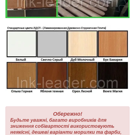
Обережно!
Будьте уважні, багато виробників для
зниження собівартості використовують
неякісні, дешеві варіанти морилки та фарби,