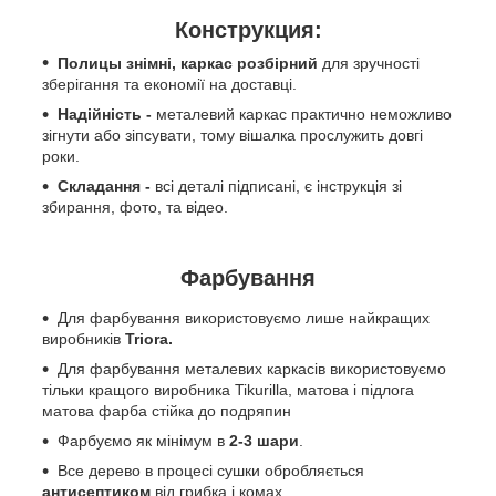
Конструкция:
Полицы знімні, каркас розбірний
для зручності
зберігання та економії на доставці.
Надійність -
металевий каркас практично неможливо
зігнути або зіпсувати, тому вішалка прослужить довгі
роки.
Складання -
всі деталі підписані, є інструкція зі
збирання, фото, та відео.
Фарбування
Для фарбування використовуємо лише найкращих
виробників
Triora.
Для фарбування металевих каркасів використовуємо
тільки кращого виробника Tikurilla, матова і підлога
матова фарба стійка до подряпин
Фарбуємо як мінімум в
2-3 шари
.
Все дерево в процесі сушки обробляється
антисептиком
від грибка і комах.