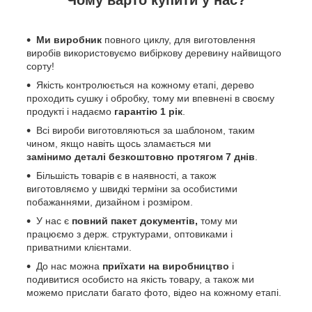
Чому варто купити у нас?
Ми виробник
повного циклу, для виготовлення
виробів використовуємо вибіркову деревину найвищого
сорту!
Якість контролюється на кожному етапі, дерево
проходить сушку і обробку, тому ми впевнені в своєму
продукті і надаємо
гарантію 1 рік
.
Всі вироби виготовляються за шаблоном, таким
чином, якщо навіть щось зламається ми
замінимо деталі безкоштовно протягом 7 днів
.
Більшість товарів є в наявності, а також
виготовляємо у швидкі терміни за особистими
побажаннями, дизайном і розміром.
У нас є
повний пакет документів,
тому
ми
працюємо з держ. структурами, оптовиками і
приватними клієнтами.
До нас можна
приїхати на виробництво
і
подивитися особисто на якість товару, а також ми
можемо прислати багато фото, відео на кожному етапі.