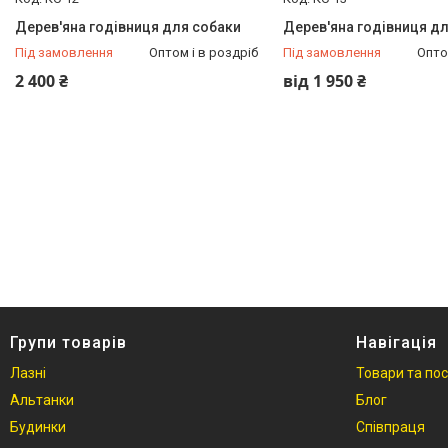
Дерев'яна годівниця для собаки
Дерев'яна годівниця д
Під замовлення
Оптом і в роздріб
Під замовлення
Опто
2 400 ₴
від 1 950 ₴
Групи товарів
Навігація
Лазні
Товари та по
Альтанки
Блог
Будинки
Співпраця