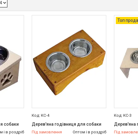
Топ прод
КС-4
КС-3
ля собаки
Дерев'яна годівниця для собаки
Дерев'яна 
м і в роздріб
Під замовлення
Оптом і в роздріб
Під замовле