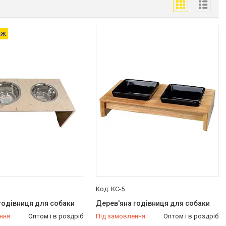
аж
КС-5
годівниця для собаки
Дерев'яна годівниця для собаки
ння
Оптом і в роздріб
Під замовлення
Оптом і в роздріб