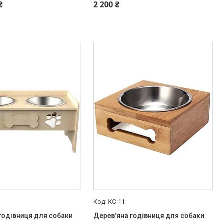
₴
2 200 ₴
КС-11
годівниця для собаки
Дерев'яна годівниця для собаки