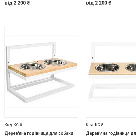
від 2 200 ₴
від 2 200 ₴
КС-6
КС-8
Дерев'яна годівниця для собаки
Дерев'яна годівниця д