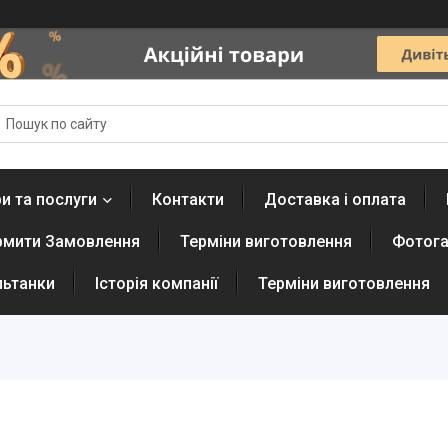
и та послуги
Контакти
Доставка і оплата
рмити Замовлення
Терміни виготовлення
Фотога
льтанки
Історія компанії
Терміни виготовлення