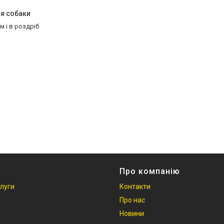
ля собаки
м і в роздріб
Про компанію
слуги
Контакти
Про нас
Новини