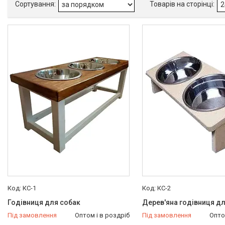
КС-1
КС-2
Годівниця для собак
Дерев'яна годівниця д
Під замовлення
Оптом і в роздріб
Під замовлення
Опто