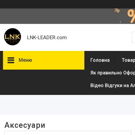
LNK-LEADER.com
Меню
Головна
Товар
Як правильно Офо
Фільтри
Відео Відгуки на А
Ціна
Виробник
LNK-leader
12
Аксесуари