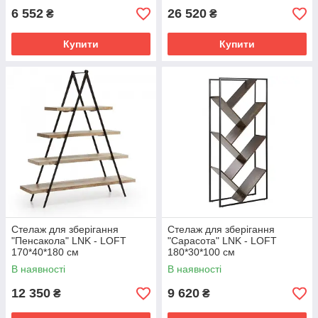
6 552
26 520
₴
₴
Купити
Купити
Стелаж для зберігання
Стелаж для зберігання
"Пенсакола" LNK - LOFT
"Сарасота" LNK - LOFT
170*40*180 см
180*30*100 см
В наявності
В наявності
12 350
9 620
₴
₴