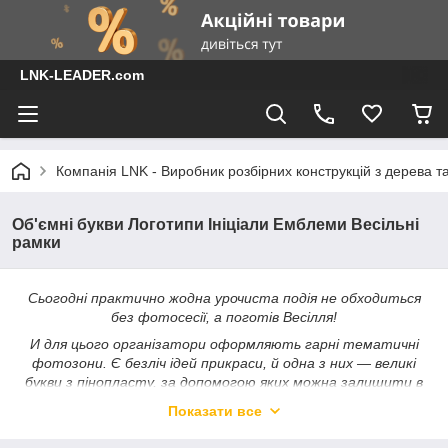
LNK-LEADER.com
Компанія LNK - Виробник розбірних конструкцій з дерева т
Об'ємні букви Логотипи Ініціали Емблеми Весільні
рамки
Сьогодні практично жодна урочиста подія не обходиться
без фотосесії, а поготів Весілля!
И
для цього організатори оформляють гарні тематичні
фотозони. Є безліч ідей прикраси, й одна з них — великі
букви з пінопласту, за допомогою яких можна залишити в
пам'яті приємні моменти життя. З цим матеріалом
Показати все
нескладно працювати: він легко декорується, чудово
зберігається та має гарний вигляд.