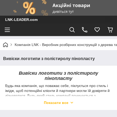
LNK-LEADER.com
Компанія LNK - Виробник розбірних конструкцій з дерева т
Вивіски логотипи з полістиролу пінопласту
Вивіски логотипи з полістиролу
пінопласту
Будь-яка компанія, що поважає себе, піклується про стиль і
імідж, щоб потенційні клієнти й партнери могли їй довіряти й
дізнаватися. Будь-який стиль компанії починається з
ексклюзивного логотипа. Сьогодні для виготовлення
Показати все
логотипів застосовуються різні матеріали, а фірм, які
представляють свій продукт на ринку, чимало. Це створює
певні труднощі під час вибору виробника логотипу.