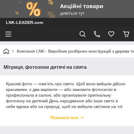
LNK-LEADER.com
Компанія LNK - Виробник розбірних конструкцій з дерева т
Мітриця, фотозони дитячі на свята
Красиві фото — пам'ять про свято. Щоб вони вийшли дійсно
красивими, є два варіанти — або замовити фотосесію в
професіонала в салоні, або організувати оригінальну
фотозону на дитячий День народження або інше свято в
себе вдома або на природі, щоб не вийшли світлини на тлі
меблів, стін або кущів, ми пропонуємо вам великий вибір
Показати все
фотозон на будь-яку тему.
Найпоширеніша та найдоступніша в ціновому плані
технологія
– фігурне різання — струною.