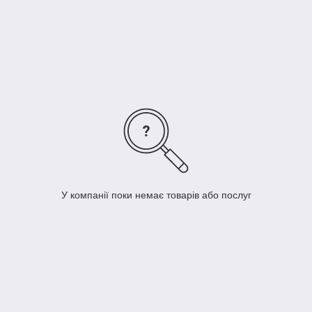
Після цієї операції фігури фарбують у заданий колір
або розкривають лаком.
Палітра кольорів вибирається за номером RAL,
також можливе додавання Глітерних блискіток!
Такі вироби легко монтуються на будь-які поверхні,
як за допомогою клею, так і іншими способами.
У компанії поки немає товарів або послуг