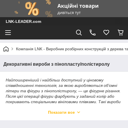
LNK-LEADER.com
Компанія LNK - Виробник розбірних конструкцій з дерева т
Декоративні вироби з пінопласту/полістиролу
Найпоширеніший і найбільш доступний у ціновому
співвідношенні технологія, за якою виробляються об'ємні
літери та фігури з пінополістиролу, — це фігурне різання.
Після цієї операції фігури фарбують у заданий колір або
покривають спеціальними вініловими плівками. Такі вироби
легко монтуються на будь-які поверхні, як за допомогою
Показати все
клею, так і іншими способами. А різні типи зовнішньої
підсвітки додадуть цій композиції привабливості,
оригінальності та функціональності.