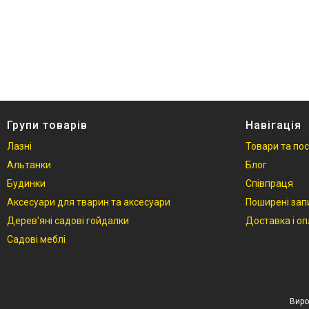
Фотогалерея
Відгуки
Групи товарів
Навігація
Лазні
Товари та по
Альтанки
Блог
Будинки
Співпраця
Аксесуари для тварин та аксесуари
Поширені зап
Дерев'яні садові гойдалки
Доставка і о
Садові меблі