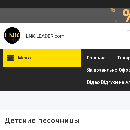
LNK-LEADER.com
Меню
Головна
Товар
Як правильно Офо
Фільтри
Відео Відгуки на А
Ціна
Детские песочницы
Товари та послуги
Доставка і оплата