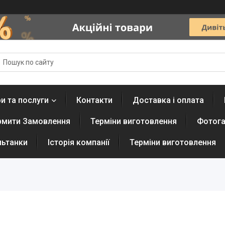
и та послуги
Контакти
Доставка і оплата
рмити Замовлення
Терміни виготовлення
Фотога
льтанки
Історія компанії
Терміни виготовлення