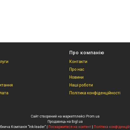
Про компанію
слуги
Контакти
Про нас
Новини
итання
Наші роботи
плата
Політика конфіденційності
Сайт створений на маркетплейсі
Prom.ua
Продавець на Bigl.ua
Виробнича Компанія "lnk-leader" |
Поскаржитися на контент
|
Політика конфіденцій