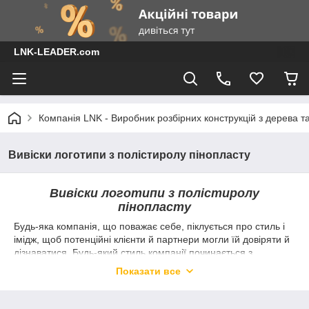
LNK-LEADER.com
Компанія LNK - Виробник розбірних конструкцій з дерева т
Вивіски логотипи з полістиролу пінопласту
Вивіски логотипи з полістиролу
пінопласту
Будь-яка компанія, що поважає себе, піклується про стиль і
імідж, щоб потенційні клієнти й партнери могли їй довіряти й
дізнаватися. Будь-який стиль компанії починається з
ексклюзивного логотипа. Сьогодні для виготовлення
Показати все
логотипів застосовуються різні матеріали, а фірм, які
представляють свій продукт на ринку, чимало. Це створює
певні труднощі під час вибору виробника логотипу.