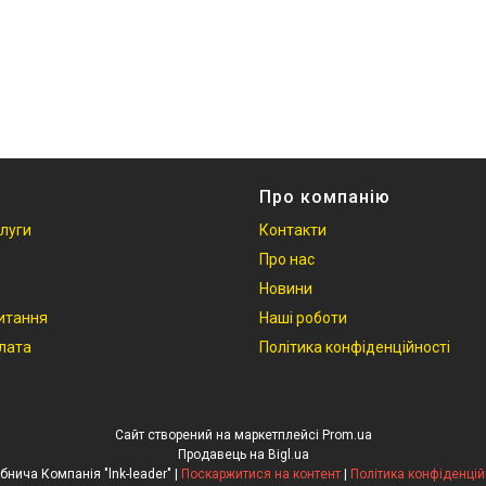
Про компанію
слуги
Контакти
Про нас
Новини
итання
Наші роботи
плата
Політика конфіденційності
Сайт створений на маркетплейсі
Prom.ua
Продавець на Bigl.ua
Виробнича Компанія "lnk-leader" |
Поскаржитися на контент
|
Політика конфіденцій