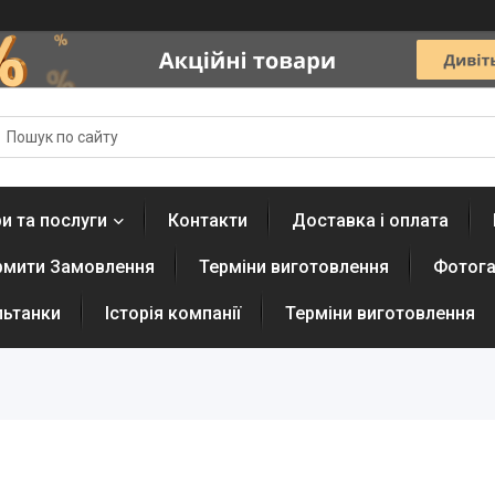
и та послуги
Контакти
Доставка і оплата
рмити Замовлення
Терміни виготовлення
Фотога
льтанки
Історія компанії
Терміни виготовлення