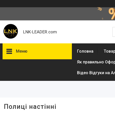
LNK-LEADER.com
Меню
Головна
Товар
Як правильно Офо
Фільтри
Відео Відгуки на А
Ціна
Полиці настінні
Товари та послуги
Доставка і оплата