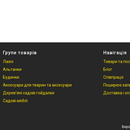
Фотогалерея
Відгуки
Групи товарів
Навігація
Лазні
Товари та по
Альтанки
Блог
Будинки
Співпраця
Аксесуари для тварин та аксесуари
Поширені зап
Дерев'яні садові гойдалки
Доставка і о
Садові меблі