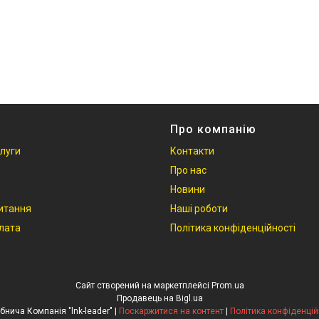
Про компанію
слуги
Контакти
Про нас
Новини
итання
Наші роботи
плата
Політика конфіденційності
Сайт створений на маркетплейсі
Prom.ua
Продавець на Bigl.ua
Виробнича Компанія "lnk-leader" |
Поскаржитися на контент
|
Політика конфіденцій