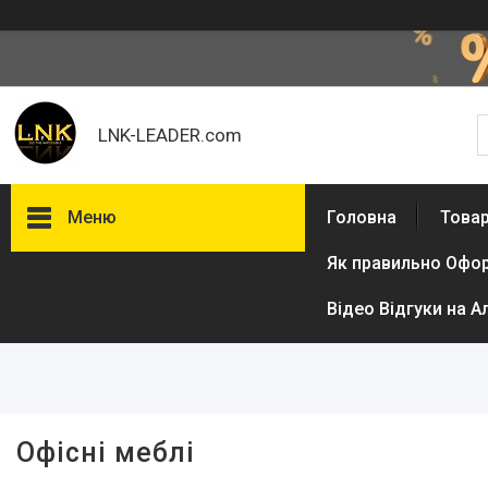
LNK-LEADER.com
Меню
Головна
Товар
Як правильно Офо
Фільтри
Відео Відгуки на А
Ціна
Офісні меблі
Товари та послуги
Доставка і оплата