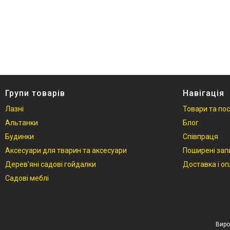
Фотогалерея
Відгуки
Групи товарів
Навігація
Лазні
Товари та по
Альтанки
Блог
Будинки
Співпраця
Аксесуари для тварин та аксесуари
Поширені зап
Дерев'яні садові гойдалки
Доставка і о
Садові меблі