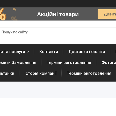
и та послуги
Контакти
Доставка і оплата
рмити Замовлення
Терміни виготовлення
Фотога
льтанки
Історія компанії
Терміни виготовлення