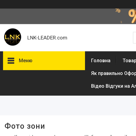
LNK-LEADER.com
Меню
Головна
Товар
Як правильно Офо
Фільтри
Відео Відгуки на А
Ціна
Фото зони
Товари та послуги
Доставка і оплата