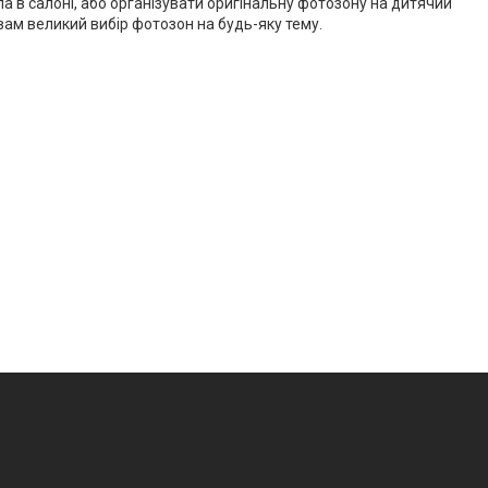
в салоні, або організувати оригінальну фотозону на дитячий
 вам великий вибір фотозон на будь-яку тему.