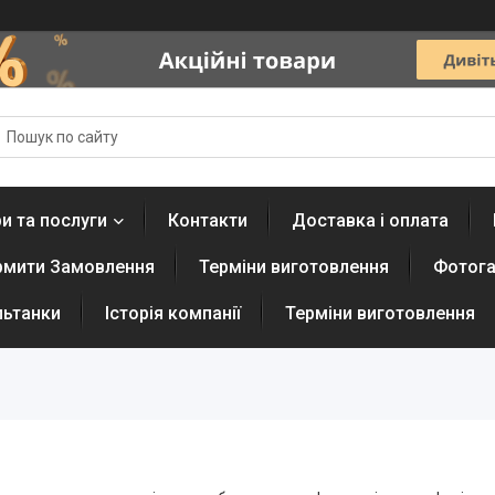
и та послуги
Контакти
Доставка і оплата
рмити Замовлення
Терміни виготовлення
Фотога
льтанки
Історія компанії
Терміни виготовлення