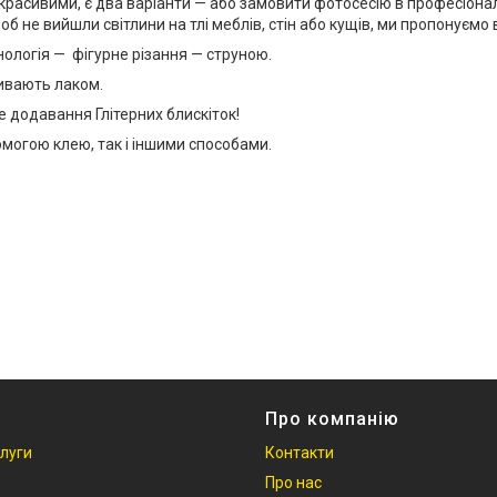
сивими, є два варіанти — або замовити фотосесію в професіонала 
б не вийшли світлини на тлі меблів, стін або кущів, ми пропонуємо
ологія — фігурне різання — струною.
ривають лаком.
додавання Глітерних блискіток!
могою клею, так і іншими способами.
Про компанію
слуги
Контакти
Про нас