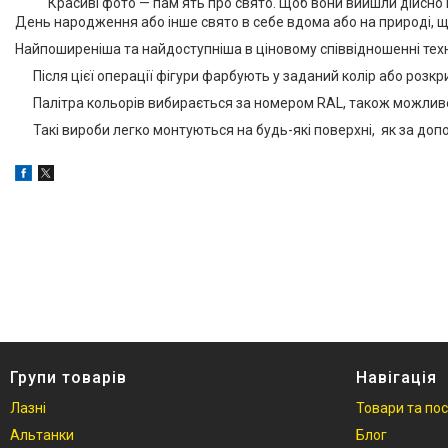
Красиві фото — пам'ять про свято. Щоб вони вийшли дійсно кра
День народження або інше свято в себе вдома або на природі, що
Фотогалерея
Найпоширеніша та найдоступніша в ціновому співвідношенні техн
Відгуки
Після цієї операції фігури фарбують у заданий колір або розк
Палітра кольорів вибирається за номером RAL, також можливе 
Такі вироби легко монтуються на будь-які поверхні, як за допо
Групи товарів
Навігація
Лазні
Товари та по
Альтанки
Блог