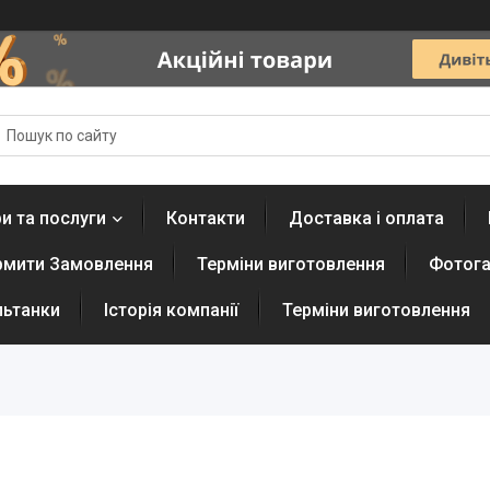
и та послуги
Контакти
Доставка і оплата
рмити Замовлення
Терміни виготовлення
Фотога
льтанки
Історія компанії
Терміни виготовлення