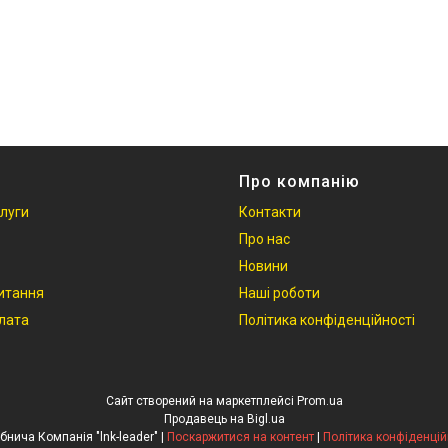
Про компанію
слуги
Контакти
Про нас
Новини
итання
Наші роботи
плата
Політика конфіденційності
Сайт створений на маркетплейсі
Prom.ua
Продавець на Bigl.ua
Виробнича Компанія "lnk-leader" |
Поскаржитися на контент
|
Політика конфіденцій