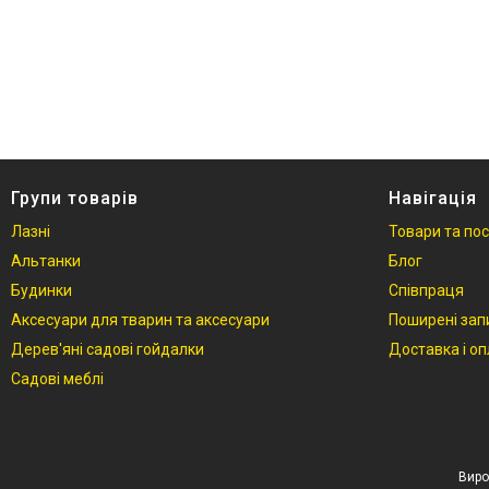
Фотогалерея
Відгуки
Групи товарів
Навігація
Лазні
Товари та по
Альтанки
Блог
Будинки
Співпраця
Аксесуари для тварин та аксесуари
Поширені зап
Дерев'яні садові гойдалки
Доставка і о
Садові меблі