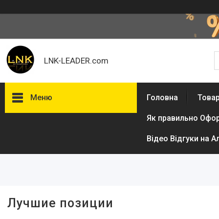
LNK-LEADER.com
Меню
Головна
Товар
Як правильно Офо
Фільтри
Відео Відгуки на А
Ціна
Лучшие позиции
Товари та послуги
Доставка і оплата