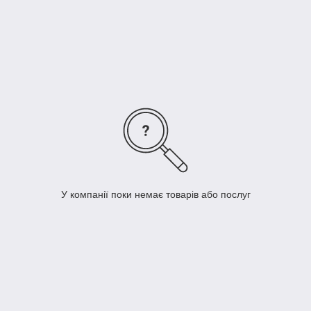
и аксессуары в стиле Loft, позвоните нашим менеджерам
или оставьте заявку. Мы организуем выгодную доставку в
любой уголок страны и предложим наиболее комфортные
условия покупки для каждого клиента.Мебель и аксессуары в
стиле Loft — это шикарное решение для создания
уникального, функционального и современного интерьера в
любом помещении.
У компанії поки немає товарів або послуг