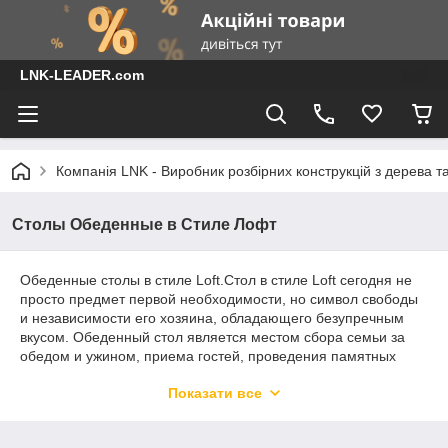
LNK-LEADER.com
Компанія LNK - Виробник розбірних конструкцій з дерева т
Столы Обеденные в Стиле Лофт
Обеденные столы в стиле Loft.Стол в стиле Loft сегодня не
просто предмет первой необходимости, но символ свободы
и независимости его хозяина, обладающего безупречным
вкусом. Обеденный стол является местом сбора семьи за
обедом и ужином, приема гостей, проведения памятных
мероприятий. При всей своей важности он должен отвечать
Показати все
всего двум требованиям:Стиль Loft предполагает большие
свободные пространства, а значит столешница тоже не
должна быть маленькой.Если вам уже приглянулись мебель