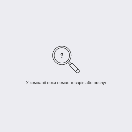
же время они являются крайне важным этапом развития, так
как тренируют координацию, помогают правильному росту
основных групп мышц, формируя мышечный корсет. Со
стороны может казаться, что малыш просто качается на
качели, но на самом деле он получает необходимый
жизненный опыт взаимодействия с миром, помогающий ему
осваивать все более и более сложные действия и движения/
У компанії поки немає товарів або послуг