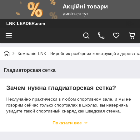
LNK-LEADER.com
Компанія LNK - Виробник розбірних конструкцій з дерева т
Гладиаторская сетка
Зачем нужна гладиаторская сетка?
Неслучайно практически в любом спортивном зале, и мы не
говорим сейчас только спортзалах в школах, вы наверняка
увидите такой спортивный снаряд как шведская стенка.
Объясняется это легко: такой простой снаряд, является
высокоэффективным тренажером, которым не брезгуют и
Показати все
профессиональные спортсмены. В частности он позволяет
давать интенсивную нагрузку практически на все группы