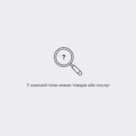
мышц, тренировать растяжку, даже давать силовую нагрузку,
если использовать утяжелители. На этом фоне, он
становится просто незаменимым в домашних условиях,
когда его наличие избавляет от необходимости покупки
целого списка других тренажеров и спортинвентаря.
И если шведская стенка настолько эффективна, то
гладиаторская стенка дает ряд дополнительных
преимуществ, являясь, по сути, более современным
вариантом исполнения, ориентированным в первую очередь
на детей.
У компанії поки немає товарів або послуг