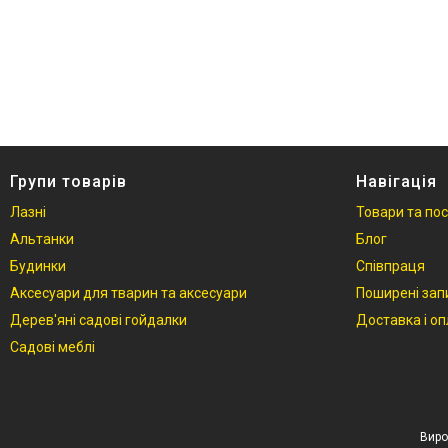
Фотогалерея
Відгуки
Групи товарів
Навігація
Лазні
Товари та по
Альтанки
Блог
Будинки
Співпраця
Аксесуари для тварин та аксесуари
Поширені зап
Дерев'яні садові гойдалки
Доставка і о
Садові меблі