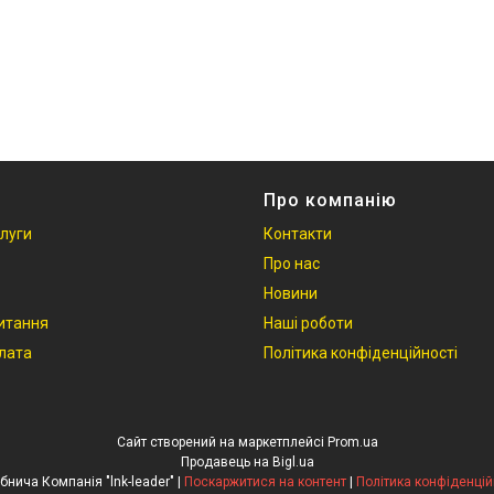
Про компанію
слуги
Контакти
Про нас
Новини
итання
Наші роботи
плата
Політика конфіденційності
Сайт створений на маркетплейсі
Prom.ua
Продавець на Bigl.ua
Виробнича Компанія "lnk-leader" |
Поскаржитися на контент
|
Політика конфіденцій