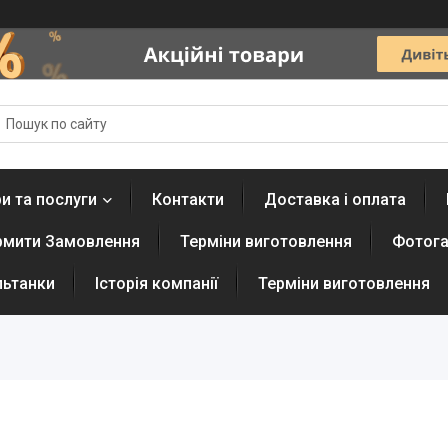
и та послуги
Контакти
Доставка і оплата
рмити Замовлення
Терміни виготовлення
Фотога
льтанки
Історія компанії
Терміни виготовлення