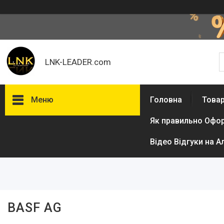
LNK-LEADER.com
Меню
Головна
Товар
Як правильно Офо
Фільтри
Відео Відгуки на А
Ціна
BASF AG
Товари та послуги
Доставка і оплата