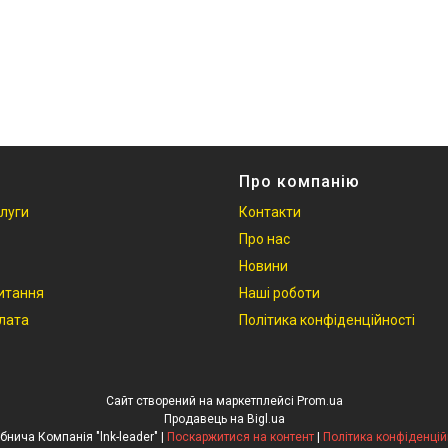
Про компанію
слуги
Контакти
Про нас
Новини
итання
Наші роботи
плата
Політика конфіденційності
Сайт створений на маркетплейсі
Prom.ua
Продавець на Bigl.ua
Виробнича Компанія "lnk-leader" |
Поскаржитися на контент
|
Політика конфіденцій