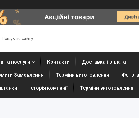
и та послуги
Контакти
Доставка і оплата
рмити Замовлення
Терміни виготовлення
Фотога
льтанки
Історія компанії
Терміни виготовлення