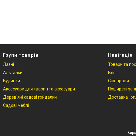
Фотогалерея
Відгуки
Групи товарів
Навігація
Лазні
Товари та по
Альтанки
Блог
Будинки
Співпраця
Аксесуари для тварин та аксесуари
Поширені зап
Дерев'яні садові гойдалки
Доставка і о
Садові меблі