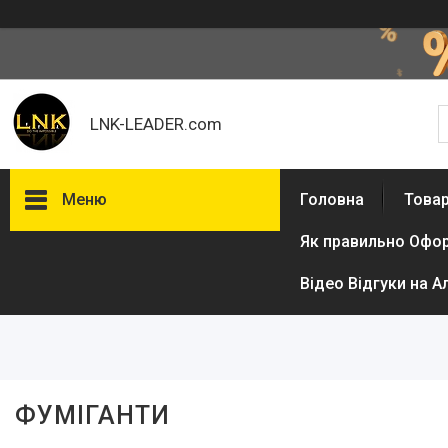
LNK-LEADER.com
Меню
Головна
Товар
Як правильно Офо
Фільтри
Відео Відгуки на А
Ціна
ФУМІГАНТИ
Товари та послуги
Доставка і оплата